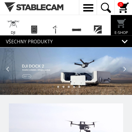
0
DJI
E-SHOP
Enterprise
EcoFlow
Feiyu Tech
Exway
Freewell
VŠECHNY PRODUKTY
Mirfak
Audio
•
•
•
•
•
•