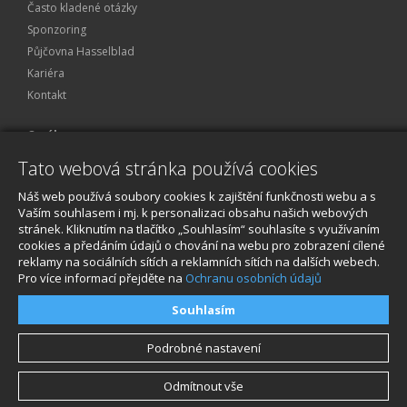
Často kladené otázky
Sponzoring
Půjčovna Hasselblad
Kariéra
Kontakt
O nákupu
Tato webová stránka používá cookies
Obchodní podmínky
Ochrana osobních údajů
Náš web používá soubory cookies k zajištění funkčnosti webu a s
Reklamace a servis
Vaším souhlasem i mj. k personalizaci obsahu našich webových
stránek. Kliknutím na tlačítko „Souhlasím“ souhlasíte s využívaním
O nákupu
cookies a předáním údajů o chování na webu pro zobrazení cílené
reklamy na sociálních sítích a reklamních sítích na dalších webech.
Pro více informací přejděte na
Ochranu osobních údajů
Souhlasím
Podrobné nastavení
Odmítnout vše
© 2026, STABLECAM s.r.o