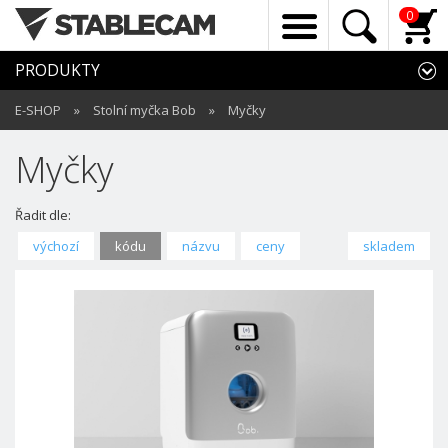
0
PRODUKTY
E-SHOP
»
Stolní myčka Bob
»
Myčky
Myčky
Řadit dle:
výchozí
kódu
názvu
ceny
skladem