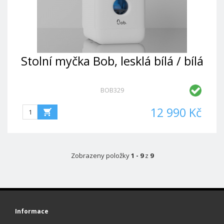
Stolní myčka Bob, lesklá bílá / bílá
BOB329
12 990 Kč
Zobrazeny položky
1 - 9
z
9
Informace