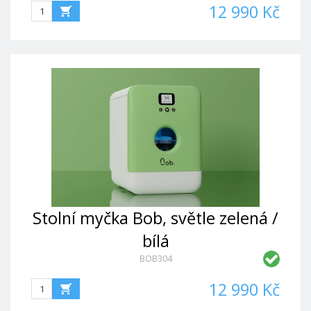
12 990 Kč
Stolní myčka Bob, světle zelená /
bílá
BOB304
12 990 Kč