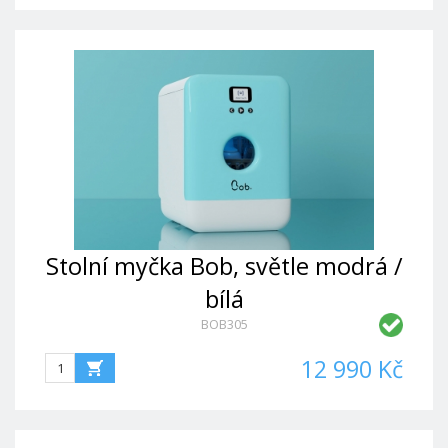
Stolní myčka Bob, světle modrá /
bílá
BOB305
12 990 Kč