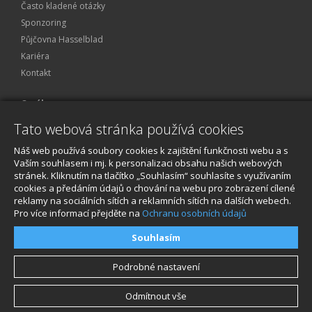
Často kladené otázky
Sponzoring
Půjčovna Hasselblad
Kariéra
Kontakt
O nákupu
Tato webová stránka používá cookies
Obchodní podmínky
Ochrana osobních údajů
Náš web používá soubory cookies k zajištění funkčnosti webu a s
Reklamace a servis
Vaším souhlasem i mj. k personalizaci obsahu našich webových
stránek. Kliknutím na tlačítko „Souhlasím“ souhlasíte s využívaním
O nákupu
cookies a předáním údajů o chování na webu pro zobrazení cílené
reklamy na sociálních sítích a reklamních sítích na dalších webech.
Pro více informací přejděte na
Ochranu osobních údajů
Souhlasím
Podrobné nastavení
Odmítnout vše
© 2026, STABLECAM s.r.o