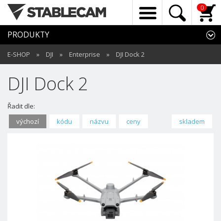
0
PRODUKTY
E-SHOP
»
DJI
»
Enterprise
»
DJI Dock 2
DJI Dock 2
Řadit dle:
výchozí
kódu
názvu
ceny
skladem