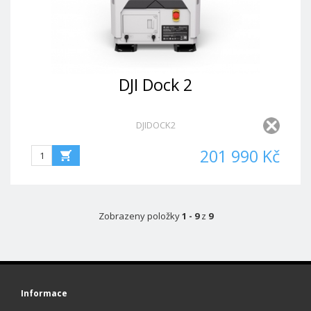
DJI Dock 2
DJIDOCK2
201 990 Kč
Zobrazeny položky
1 - 9
z
9
Informace