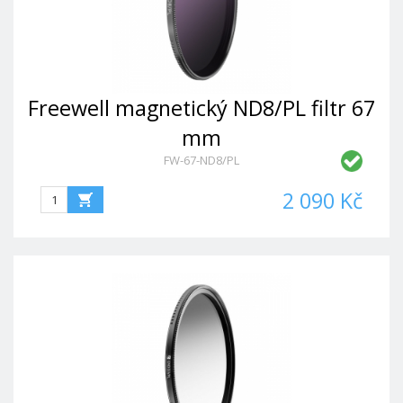
Freewell magnetický ND8/PL filtr 67
mm
FW-67-ND8/PL
2 090 Kč