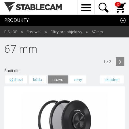
0
PRODUKTY
E-SHOP
»
Freewell
»
Filtry pro objektivy
»
67 mm
67 mm
1 z 2
Řadit dle:
výchozí
kódu
názvu
ceny
skladem