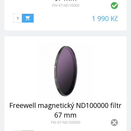
FW-67-ND10000
1 990 Kč
Freewell magnetický ND100000 filtr
67 mm
FW-67-ND100000