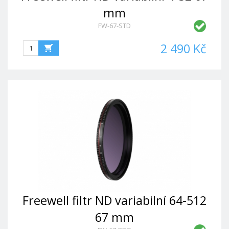
mm
FW-67-STD
2 490 Kč
Freewell filtr ND variabilní 64-512
67 mm