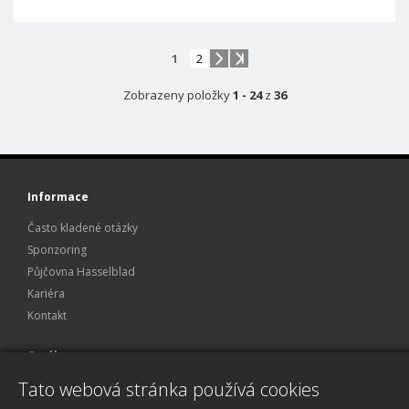
1
2
Zobrazeny položky
1 - 24
z
36
Informace
Často kladené otázky
Sponzoring
Půjčovna Hasselblad
Kariéra
Kontakt
O nákupu
Tato webová stránka používá cookies
Obchodní podmínky
Ochrana osobních údajů