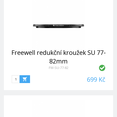
Freewell redukční kroužek SU 77-
82mm
FW-SU-77-82
699 Kč