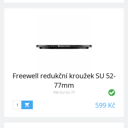
Freewell redukční kroužek SU 52-
77mm
FW-SU-52-77
599 Kč