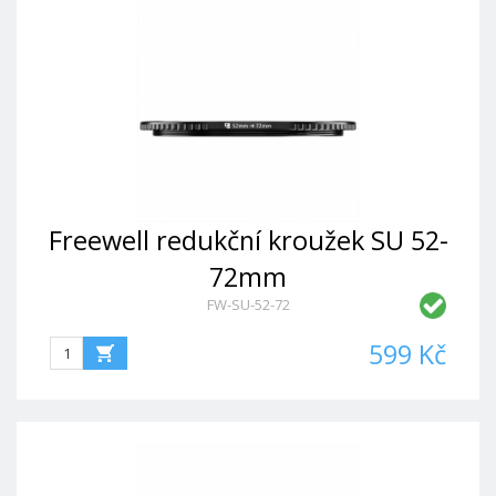
Freewell redukční kroužek SU 52-
72mm
FW-SU-52-72
599 Kč