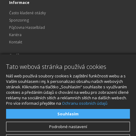
Informace
Často kladené otázky
Sponzoring
Půjčovna Hasselblad
Kariéra
Kontakt
O nákupu
Tato webová stránka používá cookies
Obchodní podmínky
Ochrana osobních údajů
Náš web používá soubory cookies k zajištění funkčnosti webu a s
Reklamace a servis
Vaším souhlasem i mj. k personalizaci obsahu našich webových
stránek. Kliknutím na tlačítko „Souhlasím“ souhlasíte s využívaním
O nákupu
cookies a předáním údajů o chování na webu pro zobrazení cílené
reklamy na sociálních sítích a reklamních sítích na dalších webech.
Pro více informací přejděte na
Ochranu osobních údajů
Souhlasím
Podrobné nastavení