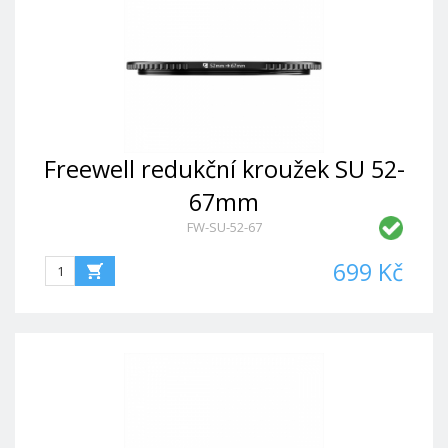
Freewell redukční kroužek SU 52-
67mm
FW-SU-52-67
699 Kč