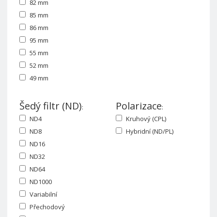
82 mm
85 mm
86 mm
95 mm
55 mm
52 mm
49 mm
Šedý filtr (ND)
Polarizace
:
:
ND4
Kruhový (CPL)
ND8
Hybridní (ND/PL)
ND16
ND32
ND64
ND1000
Variabilní
Přechodový