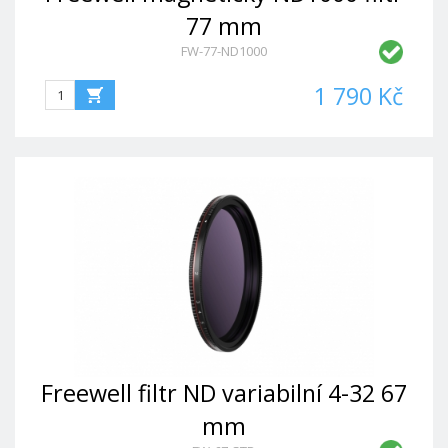
77 mm
FW-77-ND1000
1 790 Kč
Freewell filtr ND variabilní 4-32 67
mm