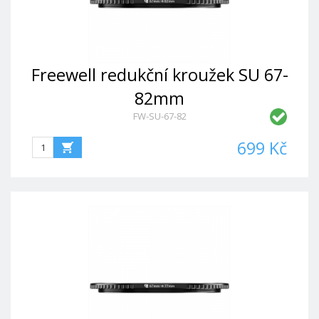
Freewell redukční kroužek SU 67-
82mm
FW-SU-67-82
699 Kč