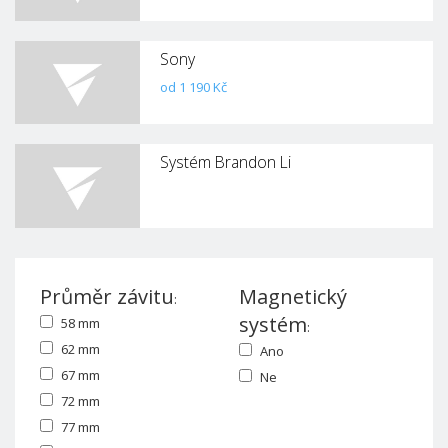
Sony
od 1 190 Kč
Systém Brandon Li
Průměr závitu
Magnetický
:
systém
58 mm
:
62 mm
Ano
67 mm
Ne
72 mm
77 mm