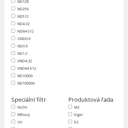
ND128
ND256
ND512
ND4-32
ND64-512
GND0.9
ND0.9
ND1.2
VND4-32
VND64-512
ND10000
ND100000
Speciální filtr
Produktová řada
:
:
Noční
M2
Mlhový
Eiger
UV
K2