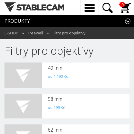
0
PRODUKTY
E-SHOP
»
Freewell
»
Filtry pro objektivy
Filtry pro objektivy
49 mm
od 1 190 Kč
58 mm
od 199 Kč
62 mm