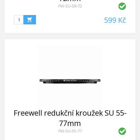
FW-SU-58-72
599 Kč
Freewell redukční kroužek SU 55-
77mm
FW-SU-55-77