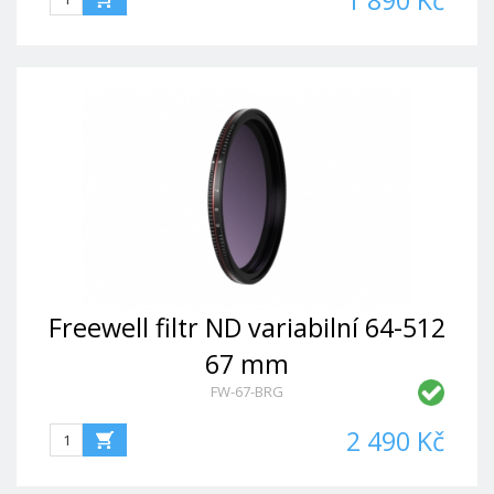
1 890 Kč
Freewell filtr ND variabilní 64-512
67 mm
FW-67-BRG
2 490 Kč