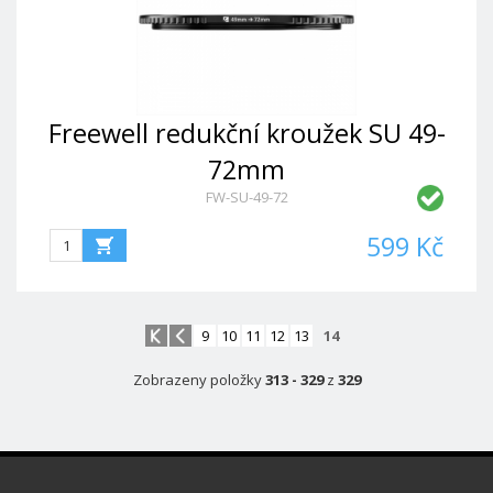
Freewell redukční kroužek SU 49-
72mm
FW-SU-49-72
599 Kč
9
10
11
12
13
14
Zobrazeny položky
313 - 329
z
329