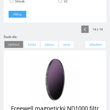
Streak
V2
14 z 14
Řadit dle:
výchozí
kódu
názvu
ceny
skladem
Freewell magnetický ND1000 filtr