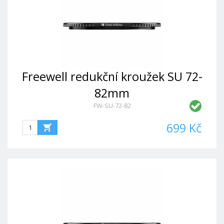
Freewell redukční kroužek SU 72-
82mm
FW-SU-72-82
699 Kč