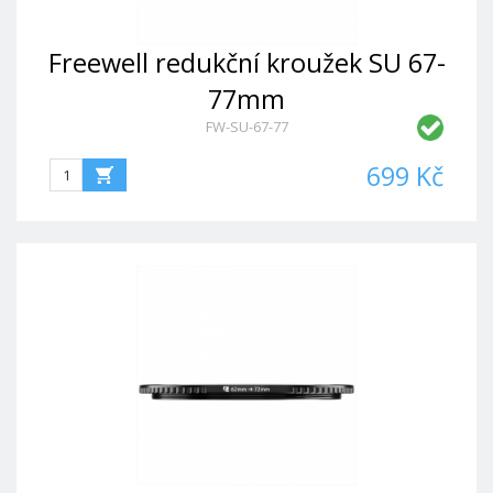
Freewell redukční kroužek SU 67-
77mm
FW-SU-67-77
699 Kč