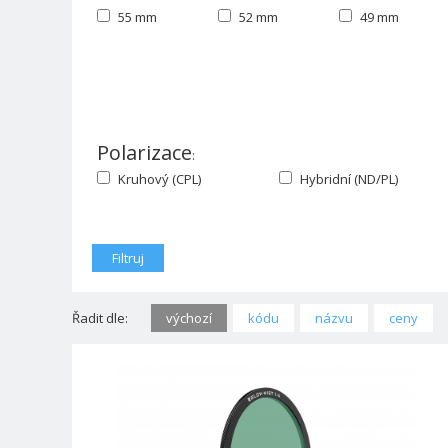
55 mm
52 mm
49 mm
Polarizace
:
Kruhový (CPL)
Hybridní (ND/PL)
Řadit dle:
výchozí
kódu
názvu
ceny