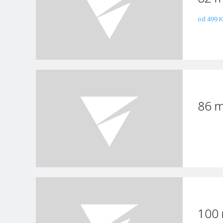
od 499 K
86 
100