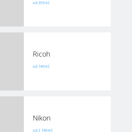
od 359 Kč
Ricoh
od 749 Kč
Nikon
od 3 190 Kč