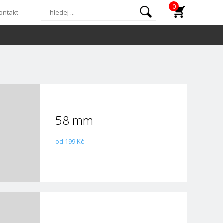
0
ontakt
58 mm
od 199 Kč