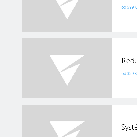
od 599 K
Redu
od 359 K
Syst