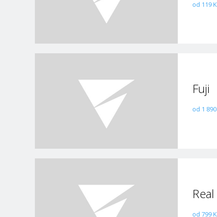
od 119 K
Fuji
od 1 890
Real
od 799 K