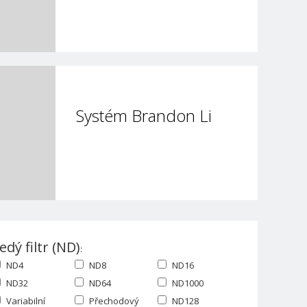
Systém Brandon Li
edý filtr (ND)
:
ND4
ND8
ND16
ND32
ND64
ND1000
Variabilní
Přechodový
ND128