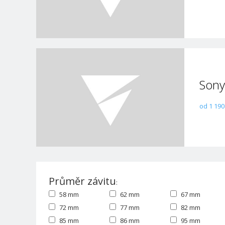
Sony
od 1 190
Průměr závitu
:
58 mm
62 mm
67 mm
72 mm
77 mm
82 mm
85 mm
86 mm
95 mm