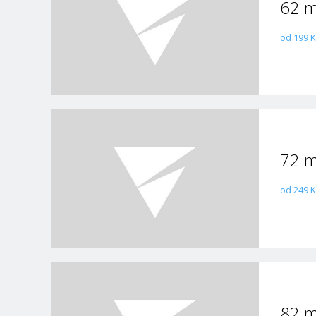
62 
od 199 K
72 
od 249 K
82 