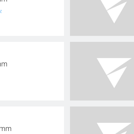
č
mm
 mm