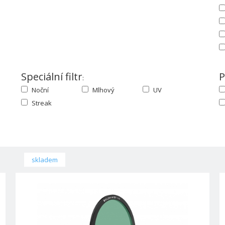
Speciální filtr
P
:
Noční
Mlhový
UV
Streak
skladem