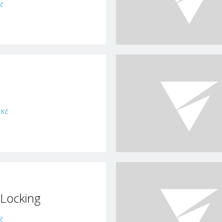
č
 Kč
 Locking
č