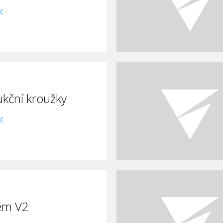
č
kční kroužky
č
ém V2