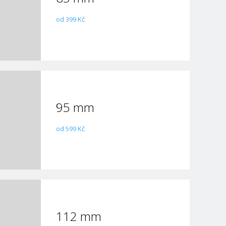
od 399 Kč
95 mm
od 599 Kč
112 mm