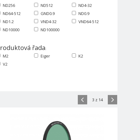
ND256
ND512
ND4-32
ND64-512
GND0.9
ND0.9
ND1.2
VND4-32
VND64-512
ND10000
ND100000
roduktová řada
:
M2
Eiger
K2
V2
3 z 14