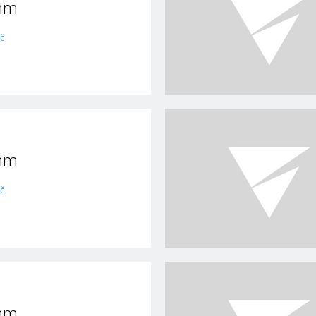
mm
č
mm
č
mm