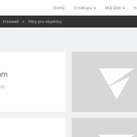
Domů
O nákupu
Můj účet
K
Freewell
»
Filtry pro objektivy
mm
 Kč