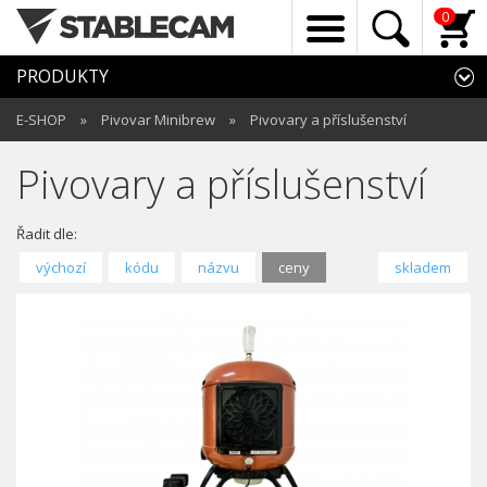
0
PRODUKTY
E-SHOP
»
Pivovar Minibrew
»
Pivovary a příslušenství
Pivovary a příslušenství
Řadit dle:
výchozí
kódu
názvu
ceny
skladem