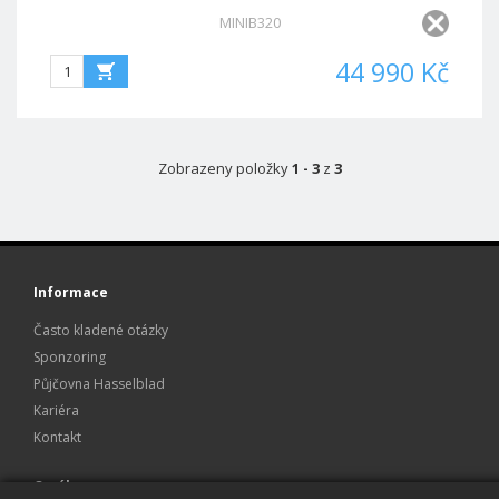
MINIB320
44 990 Kč
Zobrazeny položky
1 - 3
z
3
Informace
Často kladené otázky
Sponzoring
Půjčovna Hasselblad
Kariéra
Kontakt
O nákupu