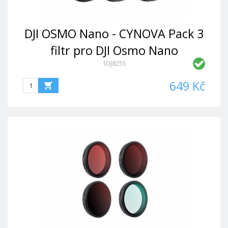
DJI OSMO Nano - CYNOVA Pack 3
filtr pro DJI Osmo Nano
1DJ8255
(CPL+ND32+Black Mist 1/4)
649 Kč