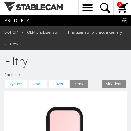
0
PRODUKTY
E-SHOP
»
OEM příslušenství
»
Příslušenství pro akční kamery
»
Filtry
Filtry
Řadit dle:
výchozí
kódu
názvu
ceny
skladem