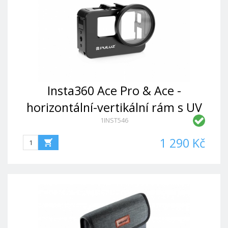
Insta360 Ace Pro & Ace -
horizontální-vertikální rám s UV
1INST546
filtrem
1 290 Kč