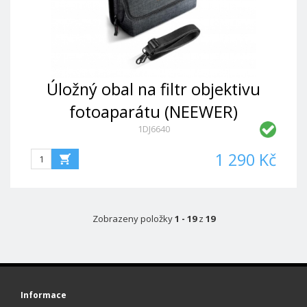
Úložný obal na filtr objektivu
fotoaparátu (NEEWER)
1DJ6640
1 290 Kč
Zobrazeny položky
1 - 19
z
19
Informace