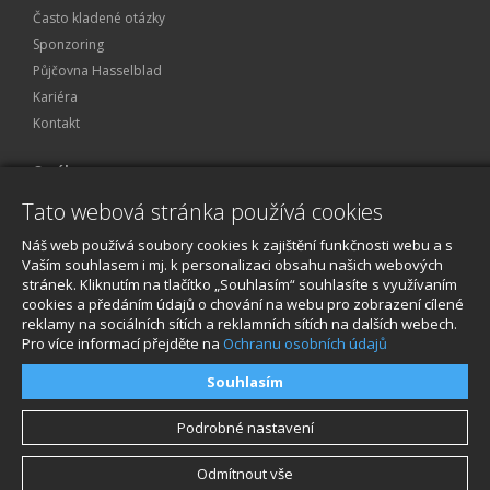
Často kladené otázky
Sponzoring
Půjčovna Hasselblad
Kariéra
Kontakt
O nákupu
Tato webová stránka používá cookies
Obchodní podmínky
Ochrana osobních údajů
Náš web používá soubory cookies k zajištění funkčnosti webu a s
Reklamace a servis
Vaším souhlasem i mj. k personalizaci obsahu našich webových
stránek. Kliknutím na tlačítko „Souhlasím“ souhlasíte s využívaním
O nákupu
cookies a předáním údajů o chování na webu pro zobrazení cílené
reklamy na sociálních sítích a reklamních sítích na dalších webech.
Pro více informací přejděte na
Ochranu osobních údajů
Souhlasím
Podrobné nastavení
Odmítnout vše
© 2026, STABLECAM s.r.o