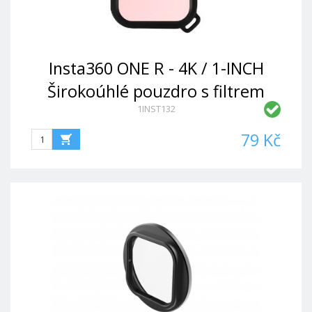
Insta360 ONE R - 4K / 1-INCH
Širokoúhlé pouzdro s filtrem
1INST132
objektivu (růžový)
79 Kč