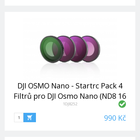
DJI OSMO Nano - Startrc Pack 4
Filtrů pro DJI Osmo Nano (ND8 16
1DJ8252
32 CPL)
990 Kč