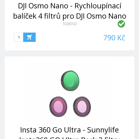
DJI Osmo Nano - Rychloupínací
balíček 4 filtrů pro DJI Osmo Nano
1DJ8302
ND8/16/32+CPL
790 Kč
Insta 360 Go Ultra - Sunnylife