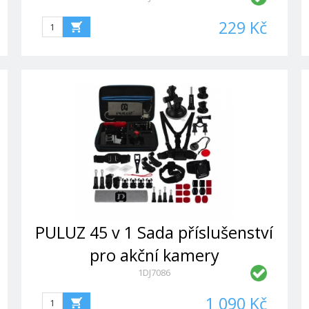
360 (Black)
229 Kč
PULUZ 45 v 1 Sada příslušenství
pro akční kamery
1DJ7086
1 090 Kč