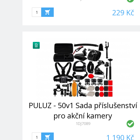
pro DJI (Black)
229 Kč
PULUZ - 50v1 Sada příslušenství
pro akční kamery
1DJ7089
1 190 Kč