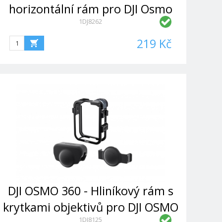
horizontální rám pro DJI Osmo
1DJ8262
Nano
219 Kč
DJI OSMO 360 - Hliníkový rám s
krytkami objektivů pro DJI OSMO
1DJ8125