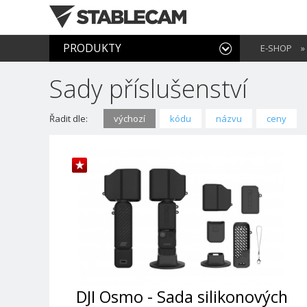
PRODUKTY
E-SHOP
»
Sady příslušenství
Řadit dle:
výchozí
kódu
názvu
ceny
DJI Osmo - Sada silikonových