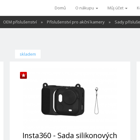
Domů
O nákupu
Můj účet
K
OEM příslušenství
»
Příslušenství pro akční kamery
»
Sady přísluše
skladem
Insta360 - Sada silikonových