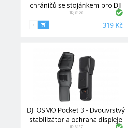
chráničů se stojánkem pro DJI
1DJ8408
Osmo Pocket 4P (Black)
319 Kč
DJI OSMO Pocket 3 - Dvouvrstvý
stabilizátor a ochrana displeje
1DJ8137