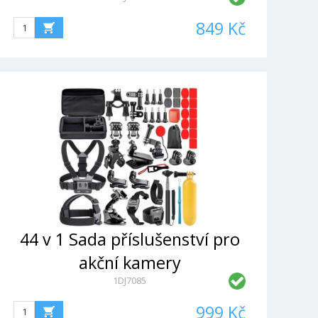
360 (Black)
849 Kč
44 v 1 Sada příslušenství pro
akční kamery
1DJ7085
999 Kč