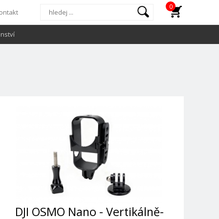
0
ontakt
nství
DJI OSMO Nano - Vertikálně-