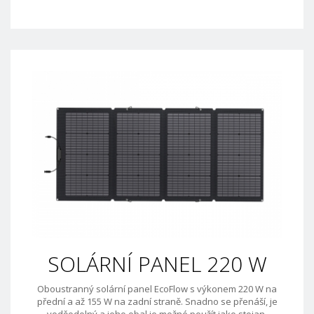
SOLÁRNÍ PANEL 220 W
Oboustranný solární panel EcoFlow s výkonem 220 W na
přední a až 155 W na zadní straně. Snadno se přenáší, je
voděodolný a jeho obal je možné použít jako stojan.