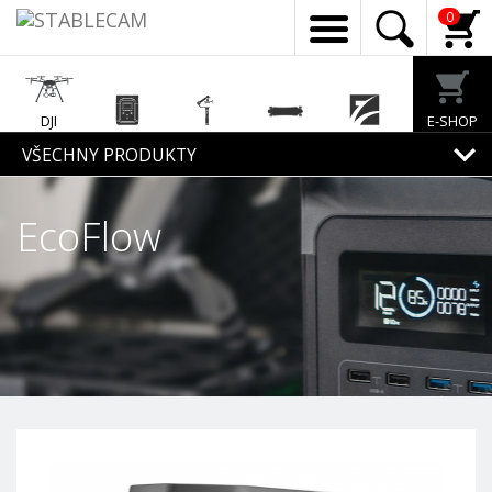
0
DJI
E-SHOP
Enterprise
EcoFlow
Feiyu Tech
Exway
Freewell
VŠECHNY PRODUKTY
EcoFlow
Mirfak
Audio