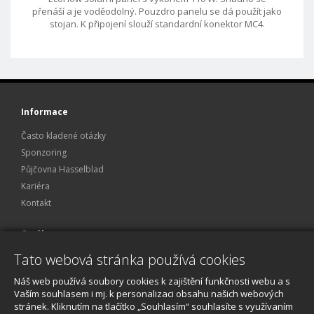
přenáší a je voděodolný. Pouzdro panelu se dá použít jako
stojan. K připojení slouží standardní konektor MC4.
Informace
Často kladené otázky
Sponzoring
Půjčovna Hasselblad
Kariéra
Kontakt
O nákupu
Tato webová stránka používá cookies
Obchodní podmínky
Ochrana osobních údajů
Náš web používá soubory cookies k zajištění funkčnosti webu a s
Reklamace a servis
Vaším souhlasem i mj. k personalizaci obsahu našich webových
stránek. Kliknutím na tlačítko „Souhlasím“ souhlasíte s využívaním
O nákupu