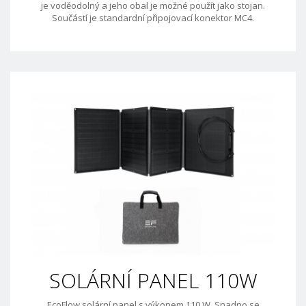
je voděodolný a jeho obal je možné použít jako stojan.
Součástí je standardní připojovací konektor MC4.
SOLÁRNÍ PANEL 110W
EcoFlow solární panel s výkonem 110 W. Snadno se