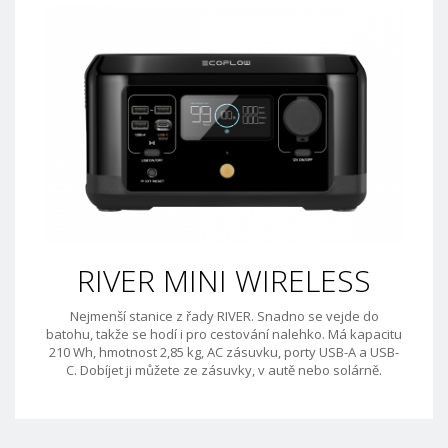
RIVER MINI WIRELESS
Nejmenší stanice z řady RIVER. Snadno se vejde do
batohu, takže se hodí i pro cestování nalehko. Má kapacitu
210 Wh, hmotnost 2,85 kg, AC zásuvku, porty USB-A a USB-
C. Dobíjet ji můžete ze zásuvky, v autě nebo solárně.