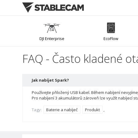
DJI Enterprise
EcoFlow
FAQ - Často kladené ot
Mirfak Audio
Jak nabíjet Spark?
Používejte přiložený USB kabel. Během nabíjení nevyjímej
Pro nabíjení 3 akumulátorů zároveň lze využít nabíjecí stan
Tagy:
Baterie a nabíječ
Produkt
,