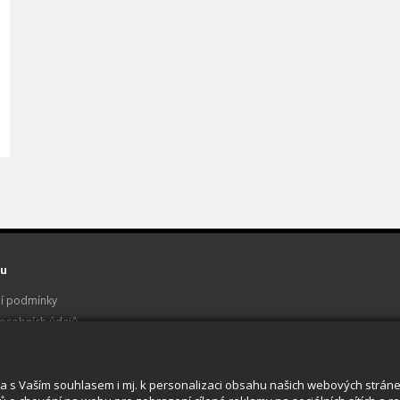
u
í podmínky
osobních údajů
 a servis
u
a s Vaším souhlasem i mj. k personalizaci obsahu našich webových stránek.