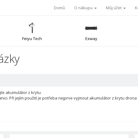
Domů
O nákupu
Můj účet
K
Feiyu Tech
Exway
ázky
te akumulátor z krytu.
ici. Při jejím použití je potřeba nejprve vyjmout akumulátor z krytu drona a 