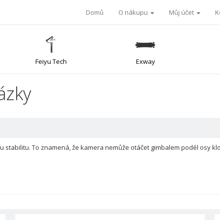
Domů
O nákupu
Můj účet
K
Feiyu Tech
Exway
ázky
u stabilitu. To znamená, že kamera nemůže otáčet gimbalem podél osy klon