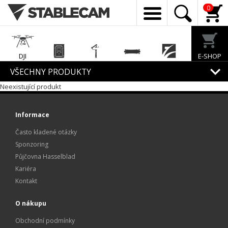
0
DJI
E-SHOP
Enterprise
EcoFlow
Feiyu Tech
Exway
Freewell
VŠECHNY PRODUKTY
Neexistující produkt
Mirfak
Audio
Informace
Často kladené otázky
Sponzoring
Půjčovna Hasselblad
Kariéra
Kontakt
O nákupu
Obchodní podmínky