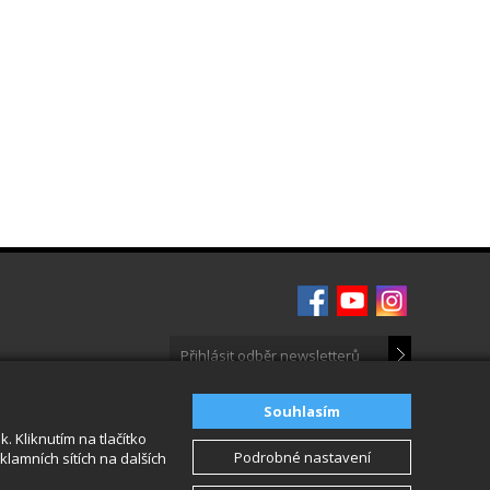
Souhlasím
 Kliknutím na tlačítko
Podrobné nastavení
lamních sítích na dalších