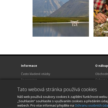
Informace
O nákup
Často kladené otázky
Obchodn
Sponzoring
Ochrana 
Půjčovna Hasselblad
Reklamace
Tato webová stránka používá cookies
Kariéra
O nákup
Náš web používá soubory cookies k zajištění funkčnosti webu 
Kontakt
„Souhlasím“ souhlasíte s využívaním cookies a předáním údajů 
webech. Pro více informací přejděte na
Ochranu osobních úda