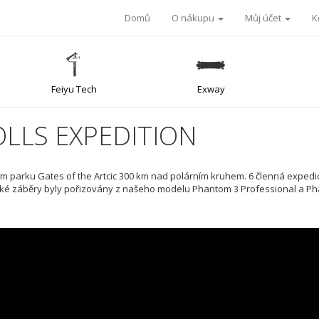
Domů
O nákupu
Můj účet
K
Feiyu Tech
Exway
JOLLS EXPEDITION
ím parku Gates of the Artcic 300 km nad polárním kruhem. 6 členná expedic
. Letecké záběry byly pořizovány z našeho modelu Phantom 3 Professional a