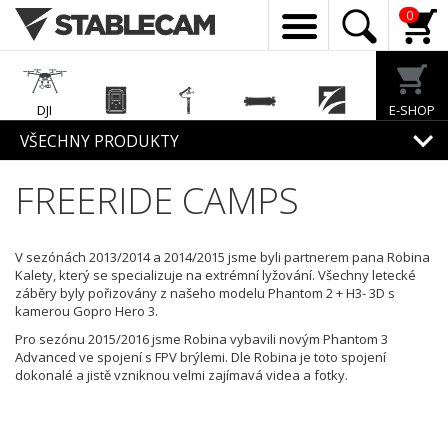
0
DJI
E-SHOP
Enterprise
EcoFlow
Feiyu Tech
Exway
Freewell
VŠECHNY PRODUKTY
FREERIDE CAMPS
Mirfak
Audio
V sezónách 2013/2014 a 2014/2015 jsme byli partnerem pana Robina
Kalety, který se specializuje na extrémní lyžování. Všechny letecké
záběry byly pořizovány z našeho modelu Phantom 2 + H3- 3D s
kamerou Gopro Hero 3.
Pro sezónu 2015/2016 jsme Robina vybavili novým Phantom 3
Advanced ve spojení s FPV brýlemi. Dle Robina je toto spojení
dokonalé a jistě vzniknou velmi zajímavá videa a fotky.