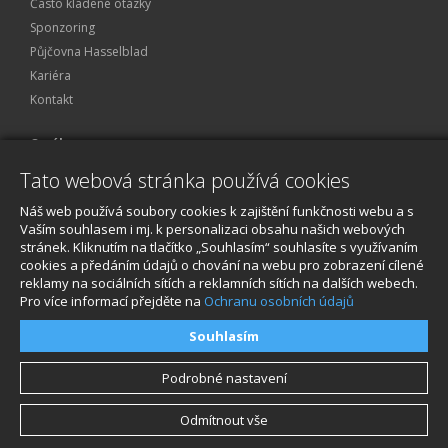
Často kladené otázky
Sponzoring
Půjčovna Hasselblad
Kariéra
Kontakt
O nákupu
Tato webová stránka používá cookies
Obchodní podmínky
Ochrana osobních údajů
Náš web používá soubory cookies k zajištění funkčnosti webu a s
Reklamace a servis
Vaším souhlasem i mj. k personalizaci obsahu našich webových
stránek. Kliknutím na tlačítko „Souhlasím“ souhlasíte s využívaním
O nákupu
cookies a předáním údajů o chování na webu pro zobrazení cílené
reklamy na sociálních sítích a reklamních sítích na dalších webech.
Pro více informací přejděte na
Ochranu osobních údajů
Souhlasím
Podrobné nastavení
Odmítnout vše
© 2026, STABLECAM s.r.o