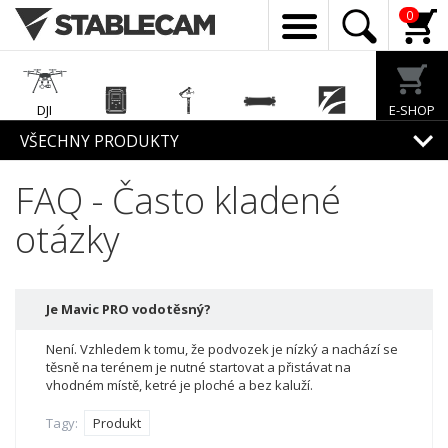
0
DJI
E-SHOP
Enterprise
EcoFlow
Feiyu Tech
Exway
Freewell
VŠECHNY PRODUKTY
FAQ - Často kladené
Mirfak
Audio
otázky
Je Mavic PRO vodotěsný?
Není. Vzhledem k tomu, že podvozek je nízký a nachází se
těsně na terénem je nutné startovat a přistávat na
vhodném místě, ketré je ploché a bez kaluží.
Tagy:
Produkt