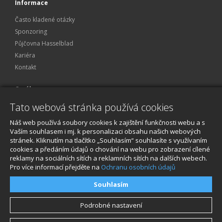
Informace
Často kladené otázky
Sponzoring
Půjčovna Hasselblad
Kariéra
Kontakt
O nákupu
Tato webová stránka používá cookies
Obchodní podmínky
Ochrana osobních údajů
Náš web používá soubory cookies k zajištění funkčnosti webu a s
Reklamace a servis
Vaším souhlasem i mj. k personalizaci obsahu našich webových
stránek. Kliknutím na tlačítko „Souhlasím“ souhlasíte s využívaním
O nákupu
cookies a předáním údajů o chování na webu pro zobrazení cílené
reklamy na sociálních sítích a reklamních sítích na dalších webech.
Pro více informací přejděte na
Ochranu osobních údajů
Souhlasím
Podrobné nastavení