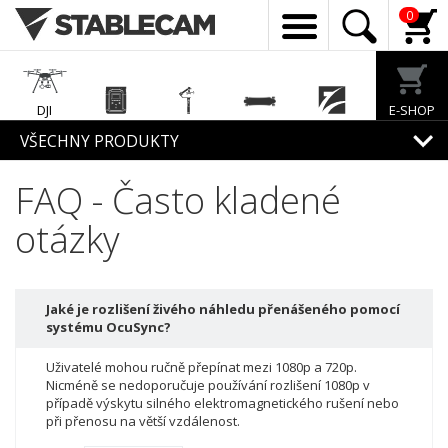
0
DJI
E-SHOP
Enterprise
EcoFlow
Feiyu Tech
Exway
Freewell
VŠECHNY PRODUKTY
FAQ - Často kladené
Mirfak
Audio
otázky
Jaké je rozlišení živého náhledu přenášeného pomocí
systému OcuSync?
Uživatelé mohou ručně přepínat mezi 1080p a 720p.
Nicméně se nedoporučuje používání rozlišení 1080p v
případě výskytu silného elektromagnetického rušení nebo
při přenosu na větší vzdálenost.