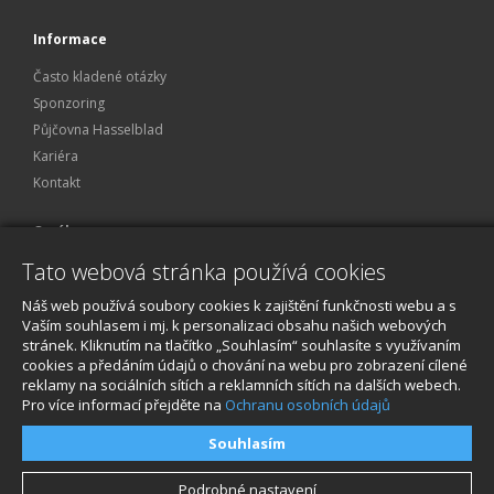
Informace
Často kladené otázky
Sponzoring
Půjčovna Hasselblad
Kariéra
Kontakt
O nákupu
Tato webová stránka používá cookies
Obchodní podmínky
Ochrana osobních údajů
Náš web používá soubory cookies k zajištění funkčnosti webu a s
Reklamace a servis
Vaším souhlasem i mj. k personalizaci obsahu našich webových
stránek. Kliknutím na tlačítko „Souhlasím“ souhlasíte s využívaním
O nákupu
cookies a předáním údajů o chování na webu pro zobrazení cílené
reklamy na sociálních sítích a reklamních sítích na dalších webech.
Pro více informací přejděte na
Ochranu osobních údajů
Souhlasím
Podrobné nastavení