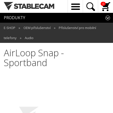
0
PRODUKTY
E-SHOP
»
OEM příslušenství
»
Příslušenství pro mobilní
telefony
»
Audio
AirLoop Snap -
Sportband