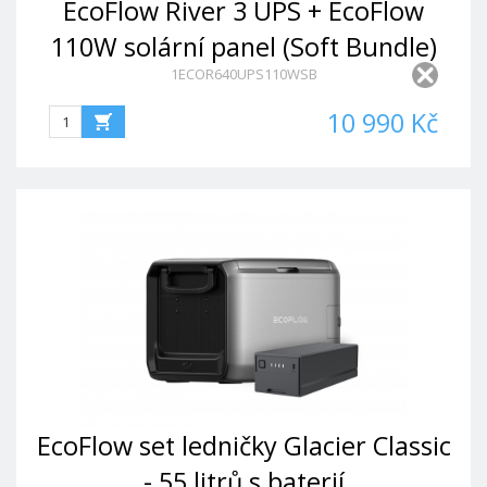
EcoFlow River 3 UPS + EcoFlow
110W solární panel (Soft Bundle)
1ECOR640UPS110WSB
10 990 Kč
EcoFlow set ledničky Glacier Classic
- 55 litrů s baterií