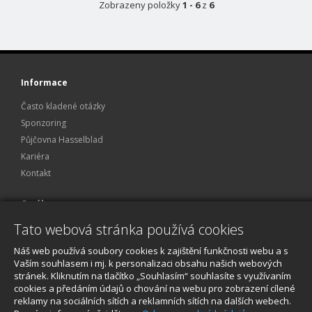
Zobrazeny položky
1 - 6
z
6
Informace
Často kladené otázky
Sponzoring
Půjčovna Hasselblad
Kariéra
Kontakt
O nákupu
Tato webová stránka používá cookies
Obchodní podmínky
Ochrana osobních údajů
Náš web používá soubory cookies k zajištění funkčnosti webu a s
Reklamace a servis
Vaším souhlasem i mj. k personalizaci obsahu našich webových
stránek. Kliknutím na tlačítko „Souhlasím“ souhlasíte s využívaním
O nákupu
cookies a předáním údajů o chování na webu pro zobrazení cílené
reklamy na sociálních sítích a reklamních sítích na dalších webech.