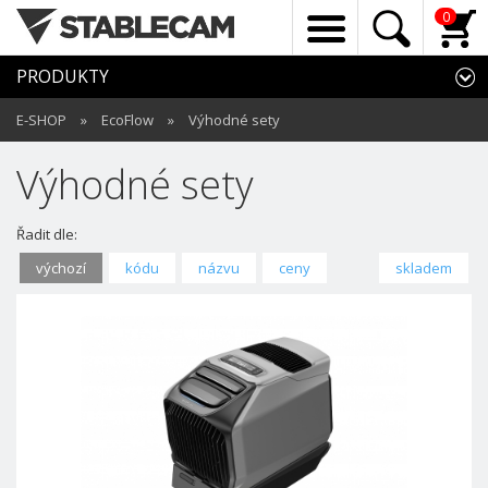
0
PRODUKTY
E-SHOP
»
EcoFlow
»
Výhodné sety
Výhodné sety
Řadit dle:
výchozí
kódu
názvu
ceny
skladem