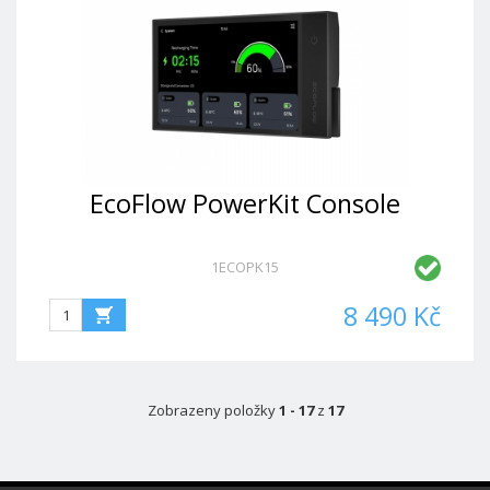
EcoFlow PowerKit Console
1ECOPK15
8 490 Kč
Zobrazeny položky
1 - 17
z
17