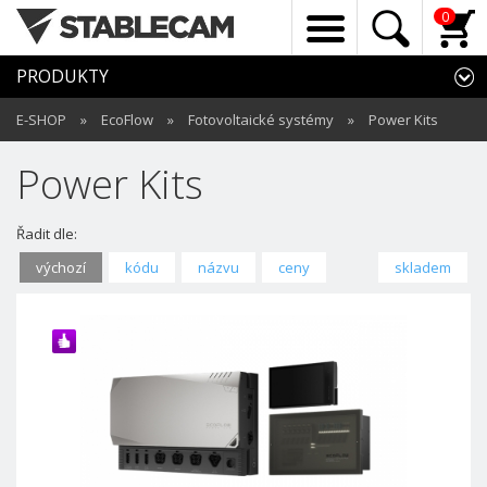
0
PRODUKTY
E-SHOP
»
EcoFlow
»
Fotovoltaické systémy
»
Power Kits
Power Kits
Řadit dle:
výchozí
kódu
názvu
ceny
skladem