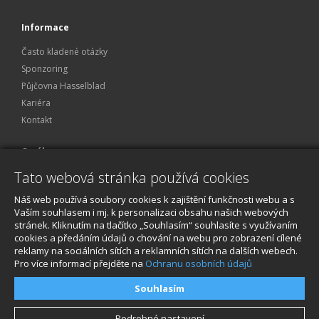
Informace
Často kladené otázky
Sponzoring
Půjčovna Hasselblad
Kariéra
Kontakt
O nákupu
Tato webová stránka používá cookies
Obchodní podmínky
Ochrana osobních údajů
Náš web používá soubory cookies k zajištění funkčnosti webu a s
Reklamace a servis
Vaším souhlasem i mj. k personalizaci obsahu našich webových
stránek. Kliknutím na tlačítko „Souhlasím“ souhlasíte s využívaním
O nákupu
cookies a předáním údajů o chování na webu pro zobrazení cílené
reklamy na sociálních sítích a reklamních sítích na dalších webech.
Pro více informací přejděte na
Ochranu osobních údajů
Souhlasím
Podrobné nastavení