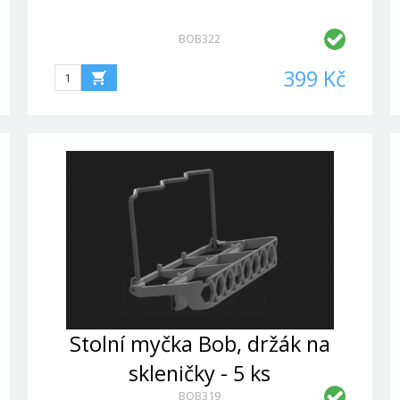
BOB322
399 Kč
Stolní myčka Bob, držák na
skleničky - 5 ks
BOB319