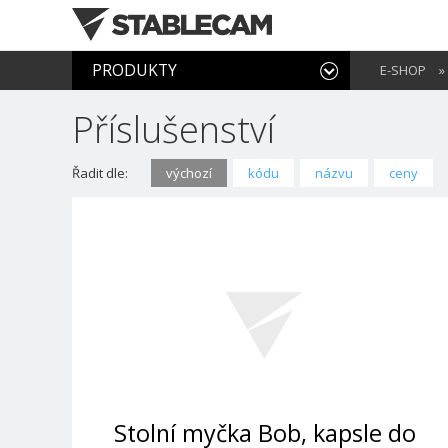
PRODUKTY
E-SHOP
»
Příslušenství
Řadit dle:
výchozí
kódu
názvu
ceny
Stolní myčka Bob, kapsle do