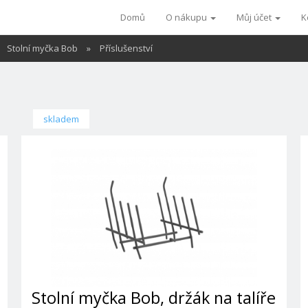
Domů
O nákupu
Můj účet
K
Stolní myčka Bob
»
Příslušenství
skladem
Stolní myčka Bob, držák na talíře