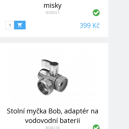
misky
BOB321
399 Kč
Stolní myčka Bob, adaptér na
vodovodní baterii
BOB318