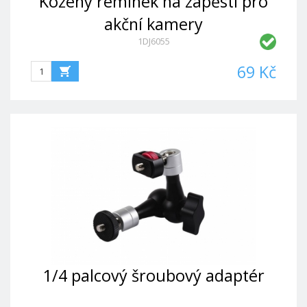
Kožený řemínek na zápěstí pro
akční kamery
1DJ6055
69 Kč
1/4 palcový šroubový adaptér