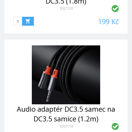
DC3.5 (1.8m)
1DJ7120
199 Kč
Audio adaptér DC3.5 samec na
DC3.5 samice (1.2m)
1DJ7119