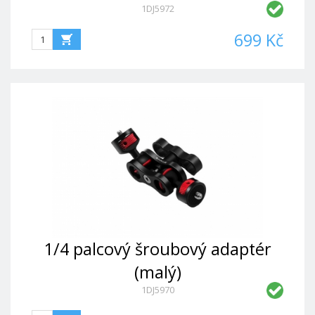
1DJ5972
699 Kč
1/4 palcový šroubový adaptér
(malý)
1DJ5970