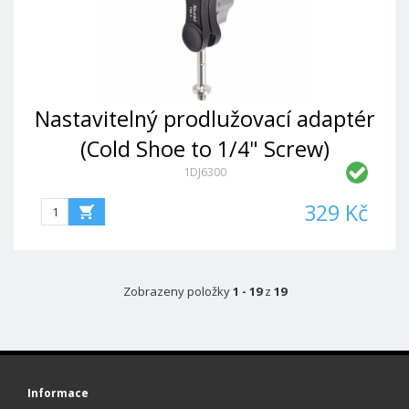
Nastavitelný prodlužovací adaptér
(Cold Shoe to 1/4" Screw)
1DJ6300
329 Kč
Zobrazeny položky
1 - 19
z
19
Informace