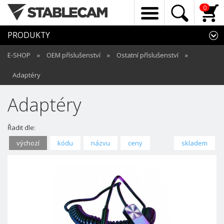
0
PRODUKTY
E-SHOP
»
OEM příslušenství
»
Ostatní příslušenství
»
Adaptéry
Adaptéry
Řadit dle:
výchozí
kódu
názvu
ceny
skladem