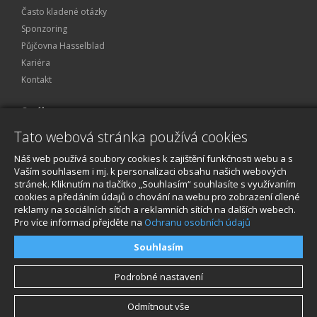
Často kladené otázky
Sponzoring
Půjčovna Hasselblad
Kariéra
Kontakt
O nákupu
Tato webová stránka používá cookies
Obchodní podmínky
Ochrana osobních údajů
Náš web používá soubory cookies k zajištění funkčnosti webu a s
Reklamace a servis
Vaším souhlasem i mj. k personalizaci obsahu našich webových
stránek. Kliknutím na tlačítko „Souhlasím“ souhlasíte s využívaním
O nákupu
cookies a předáním údajů o chování na webu pro zobrazení cílené
reklamy na sociálních sítích a reklamních sítích na dalších webech.
Pro více informací přejděte na
Ochranu osobních údajů
Souhlasím
Podrobné nastavení
Odmítnout vše
© 2026, STABLECAM s.r.o