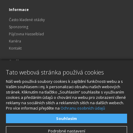
Informace
Často kladené otázky
Sponzoring
Půjčovna Hasselblad
Kariéra
Kontakt
O nákupu
Tato webová stránka používá cookies
Obchodní podmínky
Ochrana osobních údajů
Náš web používá soubory cookies k zajištění funkčnosti webu a s
Reklamace a servis
Vaším souhlasem i mj. k personalizaci obsahu našich webových
stránek. Kliknutím na tlačítko „Souhlasím“ souhlasíte s využívaním
O nákupu
cookies a předáním údajů o chování na webu pro zobrazení cílené
reklamy na sociálních sítích a reklamních sítích na dalších webech.
Pro více informací přejděte na
Ochranu osobních údajů
Souhlasím
Podrobné nastavení