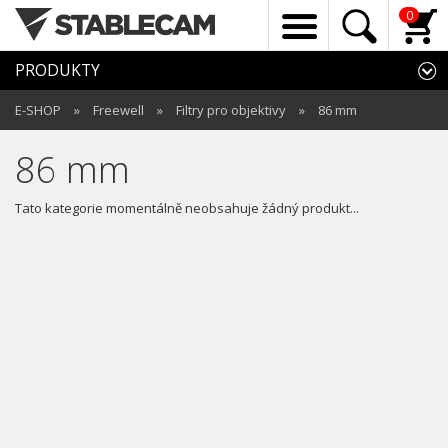
0
PRODUKTY
E-SHOP
»
Freewell
»
Filtry pro objektivy
»
86 mm
86 mm
Tato kategorie momentálně neobsahuje žádný produkt...