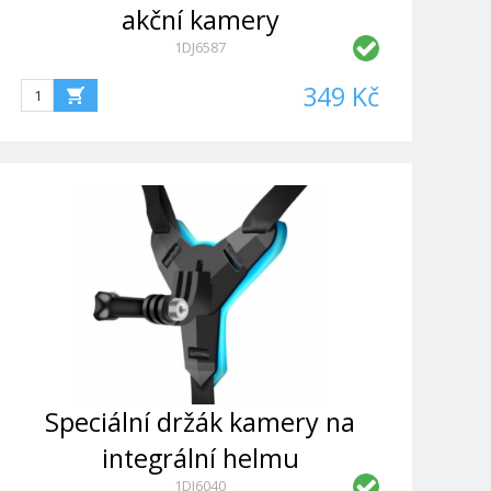
akční kamery
1DJ6587
349 Kč
Speciální držák kamery na
integrální helmu
1DJ6040