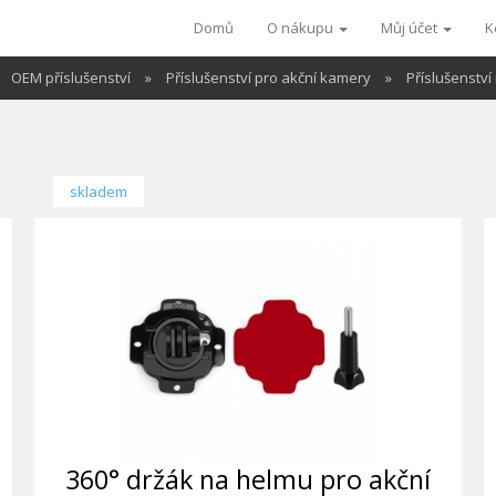
Domů
O nákupu
Můj účet
K
OEM příslušenství
»
Příslušenství pro akční kamery
»
Příslušenství
skladem
360° držák na helmu pro akční