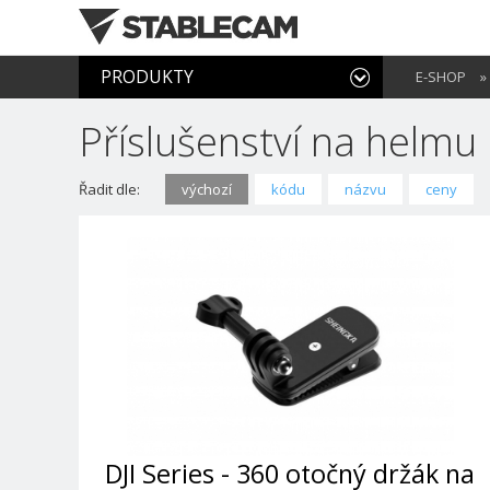
PRODUKTY
E-SHOP
»
Příslušenství na helmu
Řadit dle:
výchozí
kódu
názvu
ceny
DJI Series - 360 otočný držák na