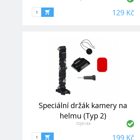
129 Kč
Speciální držák kamery na
helmu (Typ 2)
1DJ6144
199 Kč