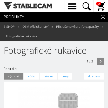
0
PRODUKTY
E-SHOP
»
OEM příslušenství
»
Příslušenství pro fotoaparáty
»
Fotografické rukavice
Fotografické rukavice
1 z 2
Řadit dle:
výchozí
kódu
názvu
ceny
skladem