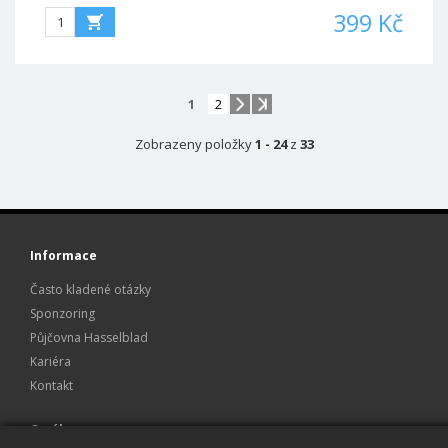
399 Kč
1
2
Zobrazeny položky
1 - 24
z
33
Informace
Často kladené otázky
Sponzoring
Půjčovna Hasselblad
Kariéra
Kontakt
O nákupu