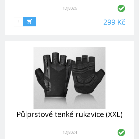
1DJ8026
299 Kč
Půlprstové tenké rukavice (XXL)
1DJ8024