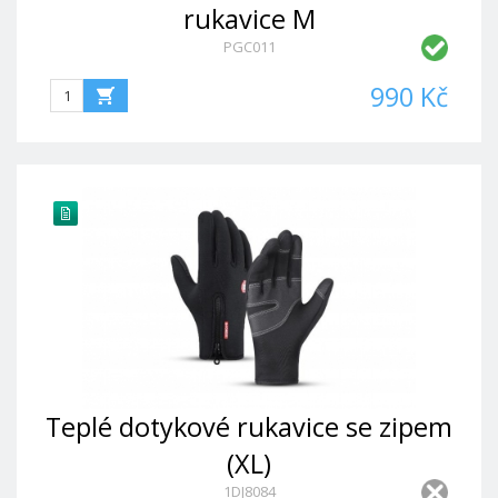
rukavice M
PGC011
990 Kč
Teplé dotykové rukavice se zipem
(XL)
1DJ8084