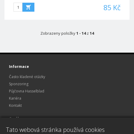
85 Kč
Zobrazeny položky
1 - 14
z
14
Informace
Často kladené otázky
Sponzoring
Půjčovna Hasselblad
Kariéra
Kontakt
O nákupu
Tato webová stránka používá cookies
Obchodní podmínky