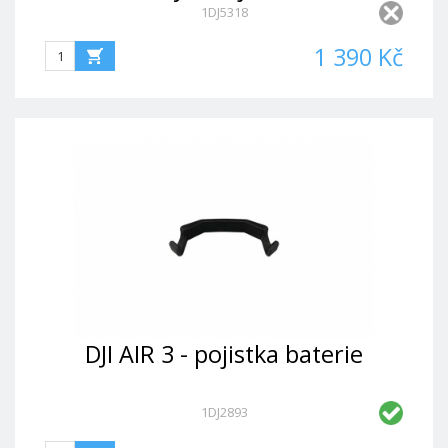
1DJ5318
světlem
1 390 Kč
DJI AIR 3 - pojistka baterie
1DJ2893