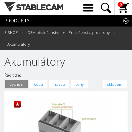
0
PRODUKTY
E-SHOP
»
OEM příslušenství
»
Příslušenství pro drony
»
Akumulátory
Akumulátory
Řadit dle:
výchozí
kódu
názvu
ceny
skladem