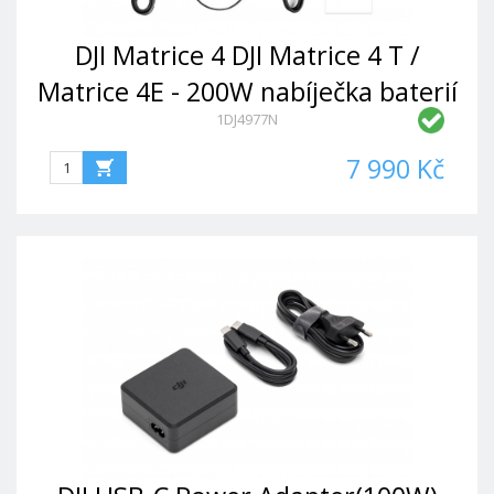
DJI Matrice 4 DJI Matrice 4 T /
Matrice 4E - 200W nabíječka baterií
1DJ4977N
s režimem 60% úložiště
7 990 Kč