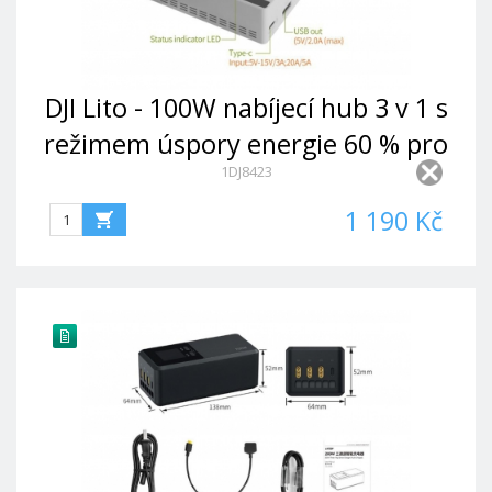
DJI Lito - 100W nabíjecí hub 3 v 1 s
režimem úspory energie 60 % pro
1DJ8423
DJI Lito 1/X1
1 190 Kč