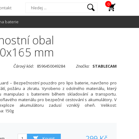
0
ontakt
na baterie
ostní obal
20x165 mm
Čárový kód:
8596450049284
Značka:
STABLECAM
uard – Bezpečnostní pouzdro pro lipo baterie, navrženo pro
átí, požáru a zkratu. Vyrobeno z odolného materiálu, který
u manipulaci s bateriemi během skladování a transportu.
ořlavého materiálu pro bezpečné cestování s akumulátory. V
xploze akumulátoru zadusí vzniklý oheň. Velikost:
a: 150g
299 Kč
em