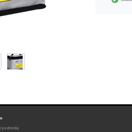
u
í podmínky