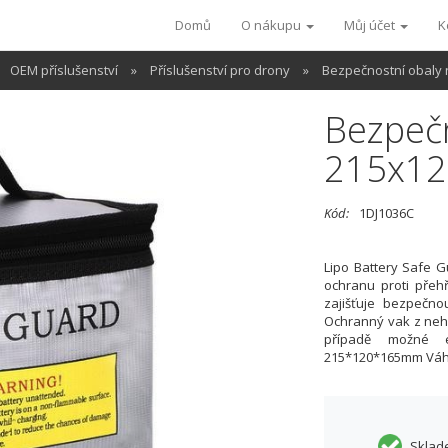
Domů
O nákupu
Můj účet
K
OEM příslušenství
»
Příslušenství pro drony
»
Bezpečnostní obaly 
Bezpečn
215x1
Kód:
1DJ1036C
Lipo Battery Safe G
ochranu proti přehř
zajišťuje bezpečno
Ochranný vak z neh
případě možné e
215*120*165mm Váh
Sklad