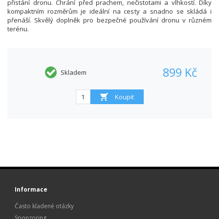
přistání dronu. Chrání před prachem, nečistotami a vlhkostí. Díky
kompaktním rozměrům je ideální na cesty a snadno se skládá i
přenáší. Skvělý doplněk pro bezpečné používání dronu v různém
terénu.
899 Kč
Skladem
Informace
Často kladené otázky
Sponzoring