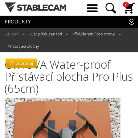
0
PRODUKTY
E-SHOP
»
OEM příslušenství
»
Příslušenství pro drony
»
Přistávací plochy
CYNOVA Water-proof
Doprodej
Přistávací plocha Pro Plus
(65cm)