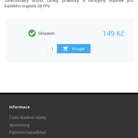
funkcionality dronu. Lehký, praktický a nezbytný doplněk pro
každého majitele DJI FPV.
149 Kč
Skladem
Informace
Často kladené otázky
Sponzoring
Půjčovna Hasselblad