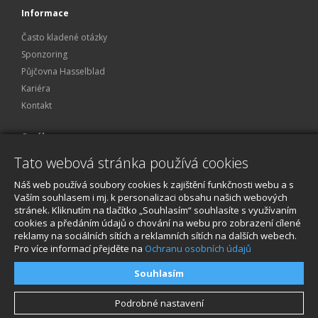
Informace
Často kladené otázky
Sponzoring
Půjčovna Hasselblad
Kariéra
Kontakt
O nákupu
Tato webová stránka používá cookies
Obchodní podmínky
Ochrana osobních údajů
Náš web používá soubory cookies k zajištění funkčnosti webu a s
Reklamace a servis
Vaším souhlasem i mj. k personalizaci obsahu našich webových
stránek. Kliknutím na tlačítko „Souhlasím“ souhlasíte s využívaním
O nákupu
cookies a předáním údajů o chování na webu pro zobrazení cílené
reklamy na sociálních sítích a reklamních sítích na dalších webech.
Pro více informací přejděte na
Ochranu osobních údajů
Souhlasím
Podrobné nastavení