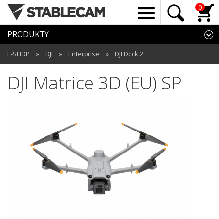
0
PRODUKTY
E-SHOP
»
DJI
»
Enterprise
»
DJI Dock 2
DJI Matrice 3D (EU) SP