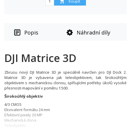
Popis
Náhradní díly
DJI Matrice 3D
Zbrusu nový DJI Matrice 3D je speciálně navržen pro DJI Dock 2.
Matrice 3D je vybavena jak teleobjektivem, tak širokoúhlým
objektivem s mechanickou clonou, splňujícími potřeby úkolů vysoké
přesnosti mapování v poměru 1:500.
Širokoúhlý objektiv
4/3 CMOS
Ekvivalent formátu 24 mm
Efektivní pixely 20 MP
Mechanická clona
Teleobjektiv