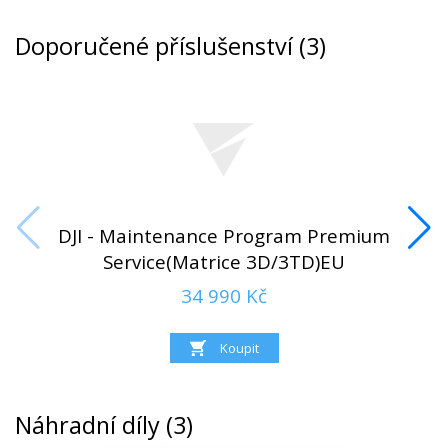
V balení
Doporučené příslušenství (3)
1x Letadlo (s vloženou microSD kartou)
1x Vrtule ve směru hodinových ručiček (pár)
1x Vrtule proti směru hodinových ručiček (pár)
1x Šrouby a podložky
DJI - Maintenance Program Premium
Service(Matrice 3D/3TD)EU
34 990 Kč
Náhradní díly (3)