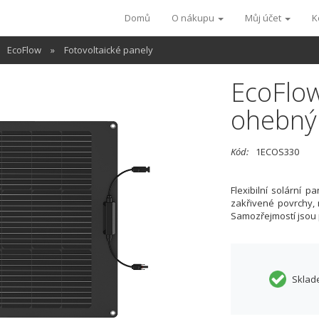
Domů
O nákupu
Můj účet
K
EcoFlow
»
Fotovoltaické panely
EcoFlow
ohebný
Kód:
1ECOS330
Flexibilní solární 
zakřivené povrchy, 
Samozřejmostí jsou 
Sklad