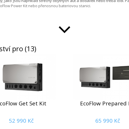
rchy, jako jsou například střechy obytných aut a dodávek nebo třeba lodí
coFlow Power Kit nebo přenosnou bateriovou stanici.
sí. Každý ze 182 monokrystalických křemíkových článků je vyroben kombi
y panelu s ochrannou fólií ETFE vydrží i náročné prostředí. Panel je tedy 
tví pro (13)
st 23 %, což vám umožní nabíjet ještě rychleji. Integrované bypass diod
ý algoritmus MPPT celkový solární příkon připojených panelů.
 prémiovými MC4 konektory. Díky univerzálnímu solárnímu konektoru lze náš 
coFlow Get Set Kit
EcoFlow Prepared 
pomocí háčků nebo jej lze bezpečně připevnit k povrchu lepidlem.
52 990 Kč
65 990 Kč