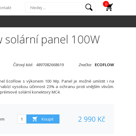
0
ontakt
 solární panel 100W
Čárový kód:
4897082668619
Značka:
ECOFLOW
panel EcoFlow s výkonem 100 Wp. Panel je možné umístit i na
nabízí vysokou účinnost 23% a ochranu proti vnějším vlivům.
prémiové solární konektory MC4.
2 990 Kč
em