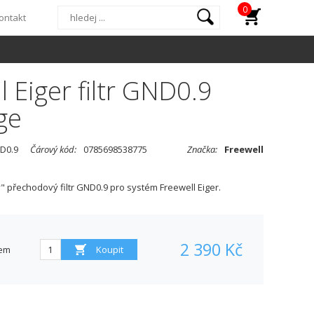
0
ontakt
l Eiger filtr GND0.9
ge
D0.9
Čárový kód:
0785698538775
Značka:
Freewell
 přechodový filtr GND0.9 pro systém Freewell Eiger.
2 390 Kč
em