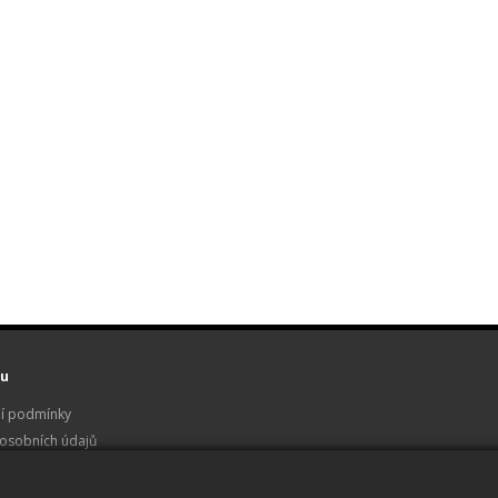
u
í podmínky
osobních údajů
 a servis
u