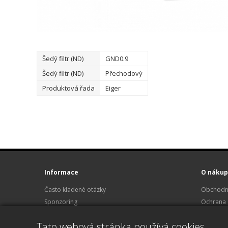
Šedý filtr (ND)
GND0.9
Šedý filtr (ND)
Přechodový
Produktová řada
Eiger
Informace
O nákup
Často kladené otázky
Obchodn
Sponzoring
Ochrana 
Půjčovna Hasselblad
Reklamace
Tato webová stránka používá cookies
Kariéra
O nákup