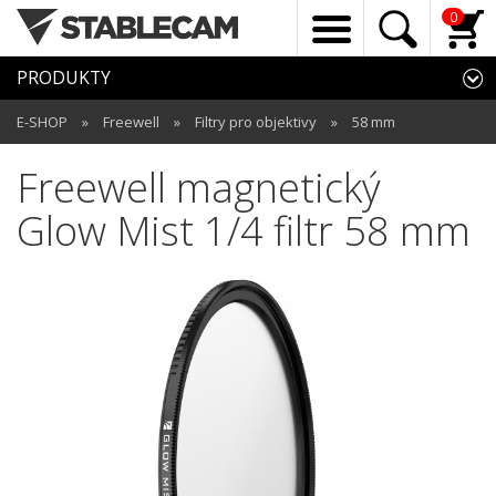
0
PRODUKTY
E-SHOP
»
Freewell
»
Filtry pro objektivy
»
58 mm
Freewell magnetický
Glow Mist 1/4 filtr 58 mm