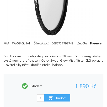
Kód:
FW-58-GL1/4
Čárový kód:
0685757793742
Značka:
Freewell
Filtr Freewell pro objektivy se závitem 58 mm. Filtr s magnetickým
systémem pro přichycení Quick-Swap. Glow Mist filtr změkčí obraz a
u světel díky němu docílíte efektu halace.
1 890 Kč
Skladem