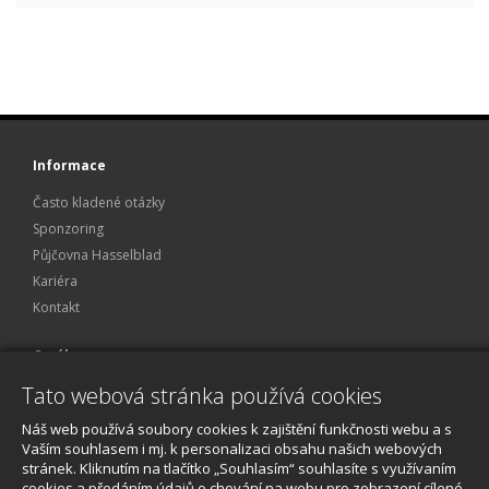
Informace
Často kladené otázky
Sponzoring
Půjčovna Hasselblad
Kariéra
Kontakt
O nákupu
Tato webová stránka používá cookies
Obchodní podmínky
Ochrana osobních údajů
Náš web používá soubory cookies k zajištění funkčnosti webu a s
Reklamace a servis
Vaším souhlasem i mj. k personalizaci obsahu našich webových
stránek. Kliknutím na tlačítko „Souhlasím“ souhlasíte s využívaním
O nákupu
cookies a předáním údajů o chování na webu pro zobrazení cílené