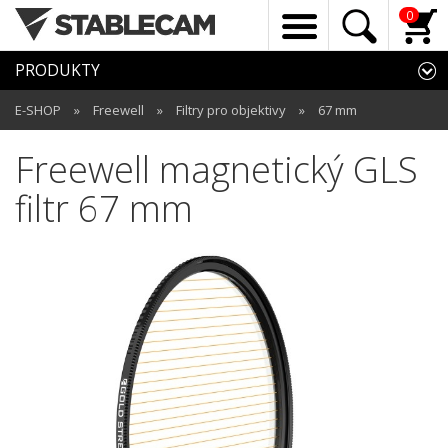
0
PRODUKTY
E-SHOP
»
Freewell
»
Filtry pro objektivy
»
67 mm
Freewell magnetický GLS
filtr 67 mm