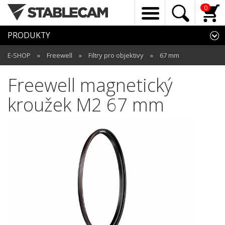
0
PRODUKTY
E-SHOP
»
Freewell
»
Filtry pro objektivy
»
67 mm
Freewell magnetický
kroužek M2 67 mm