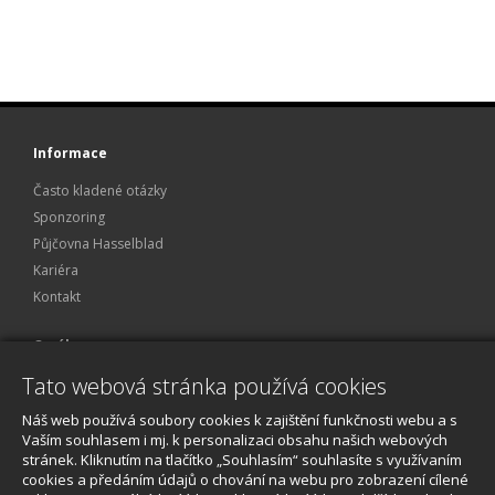
Informace
Často kladené otázky
Sponzoring
Půjčovna Hasselblad
Kariéra
Kontakt
O nákupu
Tato webová stránka používá cookies
Obchodní podmínky
Ochrana osobních údajů
Náš web používá soubory cookies k zajištění funkčnosti webu a s
Reklamace a servis
Vaším souhlasem i mj. k personalizaci obsahu našich webových
stránek. Kliknutím na tlačítko „Souhlasím“ souhlasíte s využívaním
O nákupu
cookies a předáním údajů o chování na webu pro zobrazení cílené