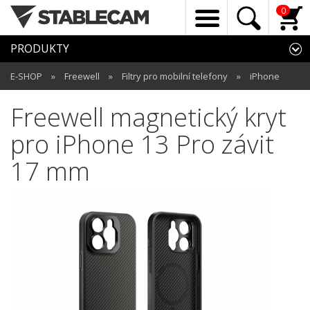
0
PRODUKTY
E-SHOP
»
Freewell
»
Filtry pro mobilní telefony
»
iPhone
Freewell magnetický kryt
pro iPhone 13 Pro závit
17 mm