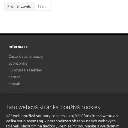
Průměr závitu
17 mm
Informace
Často kladené otázky
Sponzoring
Půjčovna Hasselblad
Kariéra
Kontakt
O nákupu
Tato webová stránka používá cookies
Obchodní podmínky
Ochrana osobních údajů
Náš web používá soubory cookies k zajištění funkčnosti webu a s
Reklamace a servis
Vaším souhlasem i mj. k personalizaci obsahu našich webových
stránek. Kliknutím na tlačítko „Souhlasím“ souhlasíte s využívaním
O nákupu