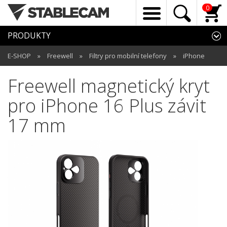
0
PRODUKTY
E-SHOP
»
Freewell
»
Filtry pro mobilní telefony
»
iPhone
Freewell magnetický kryt
pro iPhone 16 Plus závit
17 mm