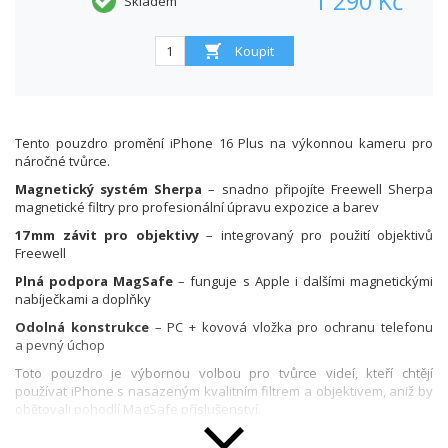
1 290 Kč
Skladem
Tento pouzdro promění iPhone 16 Plus na výkonnou kameru pro
náročné tvůrce.
Magnetický systém Sherpa
– snadno připojíte Freewell Sherpa
magnetické filtry pro profesionální úpravu expozice a barev
17 mm závit pro objektivy
– integrovaný pro použití objektivů
Freewell
Plná podpora MagSafe
– funguje s Apple i dalšími magnetickými
nabíječkami a doplňky
Odolná konstrukce
– PC + kovová vložka pro ochranu telefonu
a pevný úchop
Toto pouzdro je výbornou volbou pro tvůrce videí, kteří chtějí
používat iPhone s nasazeným kvalitním filtrem a objektivem, aniž by
obětovali pohodlí MagSafe příslušenství.