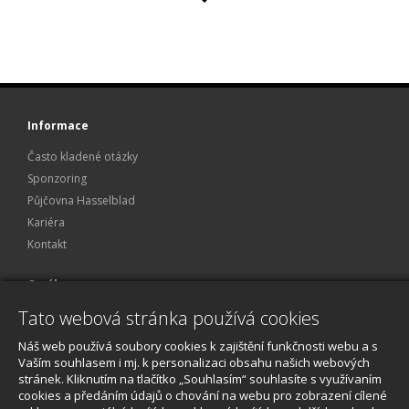
Informace
Často kladené otázky
Sponzoring
Půjčovna Hasselblad
Kariéra
Kontakt
O nákupu
Tato webová stránka používá cookies
Obchodní podmínky
Ochrana osobních údajů
Náš web používá soubory cookies k zajištění funkčnosti webu a s
Reklamace a servis
Vaším souhlasem i mj. k personalizaci obsahu našich webových
stránek. Kliknutím na tlačítko „Souhlasím“ souhlasíte s využívaním
O nákupu
cookies a předáním údajů o chování na webu pro zobrazení cílené