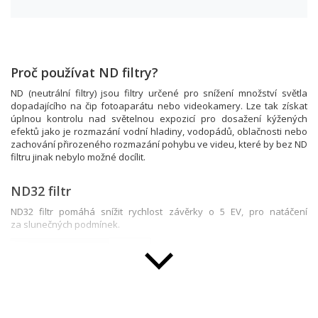
Proč používat ND filtry?
ND (neutrální filtry) jsou filtry určené pro snížení množství světla
dopadajícího na čip fotoaparátu nebo videokamery. Lze tak získat
úplnou kontrolu nad světelnou expozicí pro dosažení kýžených
efektů jako je rozmazání vodní hladiny, vodopádů, oblačnosti nebo
zachování přirozeného rozmazání pohybu ve videu, které by bez ND
filtru jinak nebylo možné docílit.
ND32 filtr
ND32 filtr pomáhá snížit rychlost závěrky o 5 EV, pro natáčení
za slunečných podmínek.
Průměr závitu
67 mm
Magnetický systém
Ano
Šedý filtr (ND)
ND32