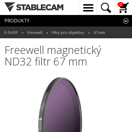
0
PRODUKTY
E-SHOP
»
Freewell
»
Filtry pro objektivy
»
67 mm
Freewell magnetický
ND32 filtr 67 mm