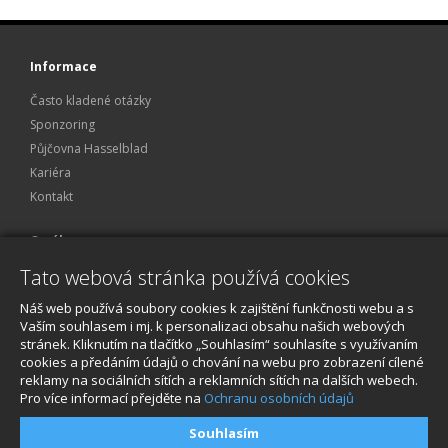
Informace
Často kladené otázky
Sponzoring
Půjčovna Hasselblad
Kariéra
Kontakt
O nákupu
Tato webová stránka používá cookies
Obchodní podmínky
Ochrana osobních údajů
Náš web používá soubory cookies k zajištění funkčnosti webu a s
Reklamace a servis
Vaším souhlasem i mj. k personalizaci obsahu našich webových
stránek. Kliknutím na tlačítko „Souhlasím“ souhlasíte s využívaním
O nákupu
cookies a předáním údajů o chování na webu pro zobrazení cílené
reklamy na sociálních sítích a reklamních sítích na dalších webech.
Pro více informací přejděte na
Ochranu osobních údajů
Souhlasím