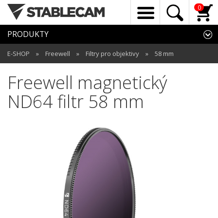
0
PRODUKTY
E-SHOP
»
Freewell
»
Filtry pro objektivy
»
58 mm
Freewell magnetický
ND64 filtr 58 mm