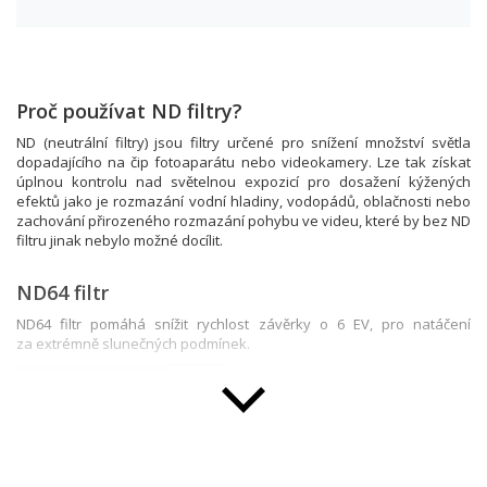
Proč používat ND filtry?
ND (neutrální filtry) jsou filtry určené pro snížení množství světla
dopadajícího na čip fotoaparátu nebo videokamery. Lze tak získat
úplnou kontrolu nad světelnou expozicí pro dosažení kýžených
efektů jako je rozmazání vodní hladiny, vodopádů, oblačnosti nebo
zachování přirozeného rozmazání pohybu ve videu, které by bez ND
filtru jinak nebylo možné docílit.
ND64 filtr
ND64 filtr pomáhá snížit rychlost závěrky o 6 EV, pro natáčení
za extrémně slunečných podmínek.
Průměr závitu
58 mm
Magnetický systém
Ano
Šedý filtr (ND)
ND64