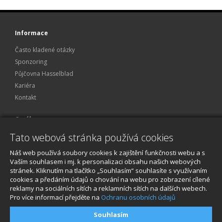
Informace
Často kladené otázky
Sponzoring
Půjčovna Hasselblad
Kariéra
Kontakt
O nákupu
Tato webová stránka používá cookies
Obchodní podmínky
Ochrana osobních údajů
Náš web používá soubory cookies k zajištění funkčnosti webu a s
Reklamace a servis
Vaším souhlasem i mj. k personalizaci obsahu našich webových
stránek. Kliknutím na tlačítko „Souhlasím“ souhlasíte s využívaním
O nákupu
cookies a předáním údajů o chování na webu pro zobrazení cílené
reklamy na sociálních sítích a reklamních sítích na dalších webech.
Pro více informací přejděte na
Ochranu osobních údajů
Souhlasím