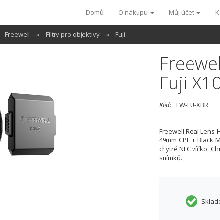
Domů
O nákupu
Můj účet
K
Freewell
»
Filtry pro objektivy
»
Fuji
Freewel
Fuji X1
Kód:
FW-FU-XBR
Freewell Real Lens
49mm CPL + Black Mi
chytré NFC víčko. Ch
snímků.
Sklad