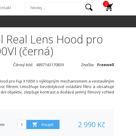
0
ontakt
l Real Lens Hood pro
00VI (černá)
Čárový kód:
4897143170839
Značka:
Freewell
 Hood pro Fuji X100VI s výklopným mechanismem a vestavěným
st filtrem. Umožňuje bezdotykové ovládání filtru a obsahuje
rání objektiv, zlepšuje kontrast a dodává jemný filmový vzhled
2 990 Kč
em