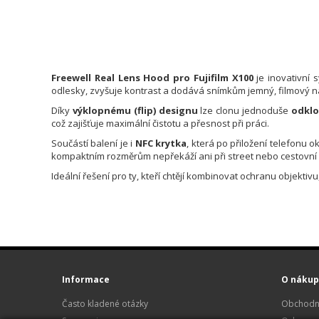
Freewell Real Lens Hood pro Fujifilm X100
je inovativní 
odlesky, zvyšuje kontrast a dodává snímkům jemný, filmový 
Díky
výklopnému (flip) designu
lze clonu jednoduše
odklo
což zajišťuje maximální čistotu a přesnost při práci.
Součástí balení je i
NFC krytka
, která po přiložení telefonu 
kompaktním rozměrům nepřekáží ani při street nebo cestovní f
Ideální řešení pro ty, kteří chtějí kombinovat ochranu objekti
Informace
O nákup
Často kladené otázky
Obchodn