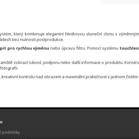
systém, který kombinuje elegantní hliníkovou sluneční clonu s výměnným 4
nádech bez nutnosti postprodukce.
pit pro rychlou výměnu
nebo úpravu filtru. Pomocí systému
touchles
okamžitě zobrazí návod, podporu nebo další informace o produktu. Konstruk
otografii.
vu, kreativní kontrolu nad obrazem a maximální praktičnost v jednom čisté
u
í podmínky