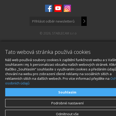
umožňuje připojení k jakékoliv platformě bez potřeby adaptéru.
Přináší také velmi rychlé přenosové rychlosti více než pětkrát vyšší
než přenosové rychlosti Firewire, což zajistí, že živý náhled nebo
snímání fotografií rovnou do PC si můžete skutečně vychutnat.
WIFI
Vysokorychlostní Wi-Fi nabízí možnost prohlížení snímků bezdrátově
© 2026, STABLECAM s.r.o
pomocí zařízení Phocus Mobile v zařízení iOS.
VYŠŠÍ ISO
Tato webová stránka používá cookies
Snímač CMOS je nyní schopen fotografovat při ISO až neuvěřitelných
12 800.
Náš web používá soubory cookies k zajištění funkčnosti webu a s Vaší
UHD 4K VIDEO
souhlasem i mj. k personalizaci obsahu našich webových stránek. Klik
tlačítko „Souhlasím“ souhlasíte s využívaním cookies a předáním údajů
Když jednoduše potřebujete nejvyšší kvalitu, může H6D-100c také
chování na webu pro zobrazení cílené reklamy na sociálních sítích a
zachytit video v rozlišení UHD (4K) ve vlastním formátu RAW.
reklamních sítích na dalších webech. Pro více informací přejděte na
Oc
osobních údajů
Souhlasím
Podrobné nastavení
Odmítnout vše