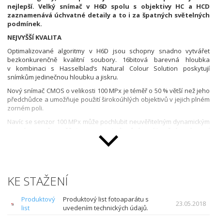
nejlepší. Velký snímač v H6D spolu s objektivy HC a HCD
zaznamenává úchvatné detaily a to i za špatných světelných
podmínek.
NEJVYŠŠÍ KVALITA
Optimalizované algoritmy v H6D jsou schopny snadno vytvářet
bezkonkurenčně kvalitní soubory. 16bitová barevná hloubka
v kombinaci s Hasselblad’s Natural Colour Solution poskytují
snímkům jedinečnou hloubku a jiskru.
Nový snímač CMOS o velikosti 100 MPx je téměř o 50 % větší než jeho
předchůdce a umožňuje použití širokoúhlých objektivů v jejich plném
zorném poli.
Navíc se senzor 100 MPx může pochlubit neuvěřitelným dynamickým
rozsahem, což umožňuje naprosto jedinečné a výjimečné zachycení
detailů - od nejhlubších stínů až po nejjasnější světla.
NOVÁ ELEKTRONICKÁ PLATFORMA
H6D je vybaven zcela novou elektronickou platformou, která dokáže
pracovat i s obrovskými soubory rychle a jednoduše.
KE STAŽENÍ
KVALITA OBRAZU
Produktový
Produktový list fotoaparátu s
Špičková optika v kombinaci s bezkonkurenčním zpracováním
23.05.2018
list
uvedením technických údajů.
snímku poskytují opravdu nejvyšší kvalitu fotografií.