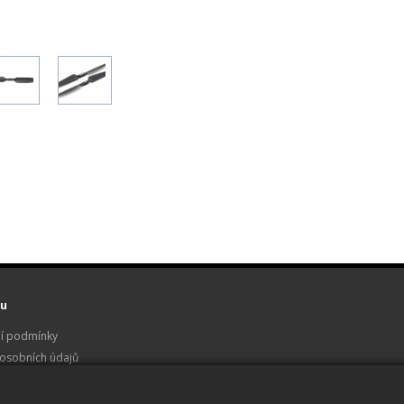
u
í podmínky
osobních údajů
 a servis
u