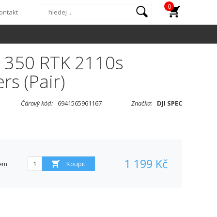
0
ontakt
e 350 RTK 2110s
rs (Pair)
Čárový kód:
6941565961167
Značka:
DJI SPEC
1 199 Kč
em