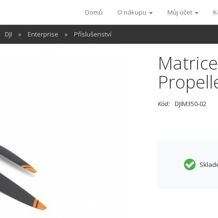
Domů
O nákupu
Můj účet
K
DJI
»
Enterprise
»
Příslušenství
Matric
Propelle
Kód:
DJIM350-02
Sklad