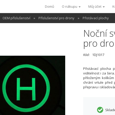
Domů
O nákupu
Můj účet
K
OEM příslušenství
»
Příslušenství pro drony
»
Přistávací plochy
Noční sv
pro dro
Kód:
1DJ1017
Přistávací plocha 
viditelnost i za šer
přiloženým kolíkům 
chrání vrtule před
přepravu i skladován
Sklad