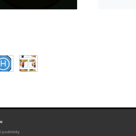
u
í podmínky