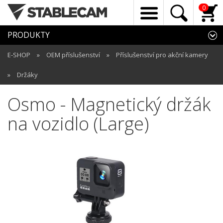
0
PRODUKTY
E-SHOP
»
OEM příslušenství
»
Příslušenství pro akční kamery
»
Držáky
Osmo - Magnetický držák
na vozidlo (Large)