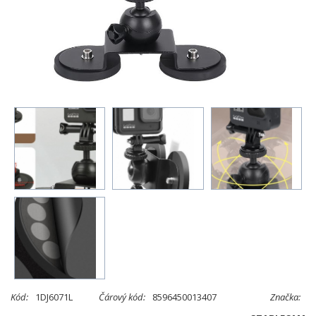
Kód:
1DJ6071L
Čárový kód:
8596450013407
Značka: