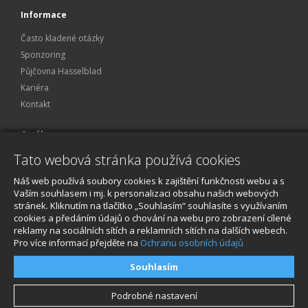
Informace
Často kladené otázky
Sponzoring
Půjčovna Hasselblad
Kariéra
Kontakt
O nákupu
Tato webová stránka používá cookies
Obchodní podmínky
Ochrana osobních údajů
Náš web používá soubory cookies k zajištění funkčnosti webu a s
Reklamace a servis
Vaším souhlasem i mj. k personalizaci obsahu našich webových
stránek. Kliknutím na tlačítko „Souhlasím“ souhlasíte s využívaním
O nákupu
cookies a předáním údajů o chování na webu pro zobrazení cílené
reklamy na sociálních sítích a reklamních sítích na dalších webech.
Pro více informací přejděte na
Ochranu osobních údajů
Souhlasím
Podrobné nastavení