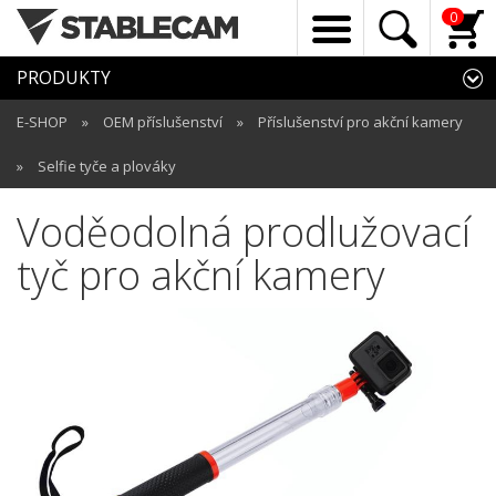
0
PRODUKTY
E-SHOP
»
OEM příslušenství
»
Příslušenství pro akční kamery
»
Selfie tyče a plováky
Voděodolná prodlužovací
tyč pro akční kamery