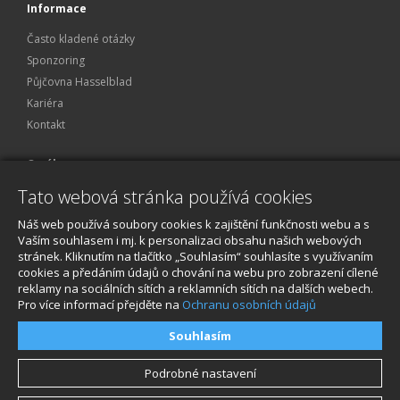
Informace
Často kladené otázky
Sponzoring
Půjčovna Hasselblad
Kariéra
Kontakt
O nákupu
Tato webová stránka používá cookies
Obchodní podmínky
Ochrana osobních údajů
Náš web používá soubory cookies k zajištění funkčnosti webu a s
Reklamace a servis
Vaším souhlasem i mj. k personalizaci obsahu našich webových
stránek. Kliknutím na tlačítko „Souhlasím“ souhlasíte s využívaním
O nákupu
cookies a předáním údajů o chování na webu pro zobrazení cílené
reklamy na sociálních sítích a reklamních sítích na dalších webech.
Pro více informací přejděte na
Ochranu osobních údajů
Souhlasím
Podrobné nastavení