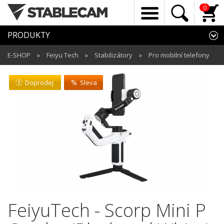
0
PRODUKTY
E-SHOP
»
Feiyu Tech
»
Stabilizátory
»
Pro mobilní telefony
Doprodej
Sleva
FeiyuTech - Scorp Mini P