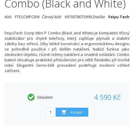
Combo (Black and White)
Kód:
FTESCMPCBW
Čárový kód:
6970078073999
Značka:
Feiyu Tech
FeiyuTech Scorp Mini P Combo (Black and White) je kompaktní tříosý
stabilizátor pro chytré telefony, který zajišťuje plynulé a stabilní
záběry bez otřesů. Díky lehké konstrukci a ergonomickému designu
se pohodlně používá i při delším natáčení. Nabízí funkce jako
sledování objektu, různé režimy natáčení a snadné ovládání. Combo
balení obsahuje praktické příslušenství pro větší flexibilitu při tvorbě
videí. Elegantní černo-bílé provedení podtrhuje moderní vzhled
zařízení.
4 590 Kč
Skladem