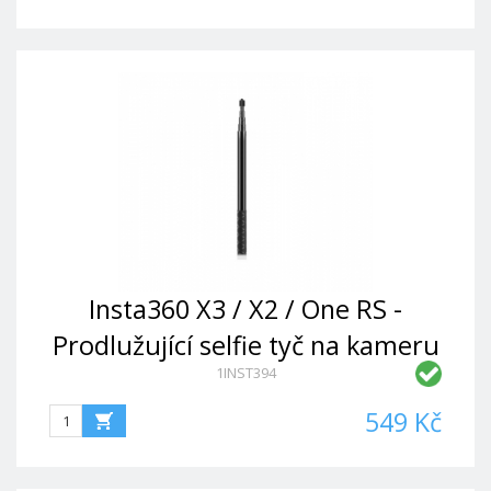
Insta360 X3 / X2 / One RS -
Prodlužující selfie tyč na kameru
1INST394
(157cm)
549 Kč