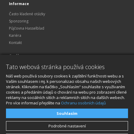
Informace
Často kladené otázky
Sponzoring
Půjčovna Hasselblad
Kariéra
Kontakt
O nákupu
Tato webová stránka používá cookies
Obchodní podmínky
Ochrana osobních údajů
Náš web používá soubory cookies k zajištění funkčnosti webu a s
Reklamace a servis
Vaším souhlasem i mj. k personalizaci obsahu našich webových
stránek. Kliknutím na tlačítko „Souhlasím“ souhlasíte s využívaním
O nákupu
cookies a předáním údajů o chování na webu pro zobrazení cílené
reklamy na sociálních sítích a reklamních sítích na dalších webech.
Pro více informací přejděte na
Ochranu osobních údajů
Souhlasím
Podrobné nastavení