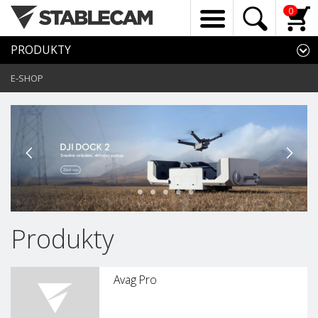
0
PRODUKTY
E-SHOP
•
•
•
•
•
•
Produkty
Avag Pro