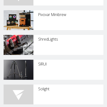
Pivovar Minibrew
ShredLights
SIRUI
Solight