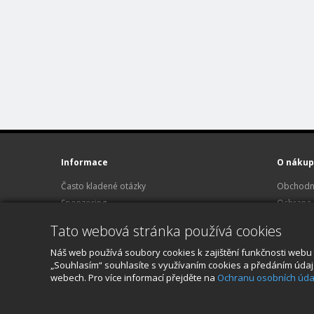
Informace
O nákup
Často kladené otázky
Obchodn
Sponzoring
Ochrana 
Půjčovna Hasselblad
Reklamace
Tato webová stránka používá cookies
Kariéra
O nákup
Náš web používá soubory cookies k zajištění funkčnosti webu 
Kontakt
„Souhlasím“ souhlasíte s využívaním cookies a předáním údajů 
webech. Pro více informací přejděte na
Ochranu osobních úda