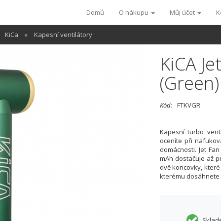
Domů
O nákupu
Můj účet
K
KiCa
»
Kapesní ventilátory
KiCA Je
(Green)
Kód:
FTKVGR
Kapesní turbo venti
oceníte při nafuková
domácnosti. Jet Fan
mAh dostačuje až pr
dvě koncovky, které 
kterému dosáhnete r
Sklad