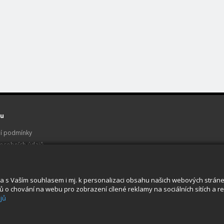
u
í podmínky
osobních údajů
 a servis
u
a s Vaším souhlasem i mj. k personalizaci obsahu našich webových stránek.
o chování na webu pro zobrazení cílené reklamy na sociálních sítích a rek
jů
© 2026, STABLECAM s.r.o