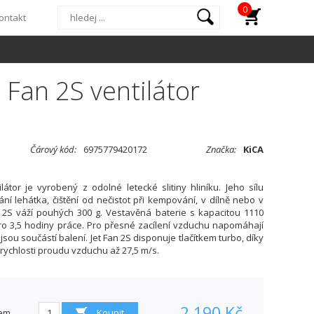
0
ontakt
t Fan 2S ventilátor
Čárový kód:
6975779420172
Značka:
KiCA
látor je vyrobený z odolné letecké slitiny hliníku. Jeho sílu
ní lehátka, čištění od nečistot při kempování, v dílně nebo v
 2S váží pouhých 300 g. Vestavěná baterie s kapacitou 1110
o 3,5 hodiny práce. Pro přesné zacílení vzduchu napomáhají
jsou součástí balení. Jet Fan 2S disponuje tlačítkem turbo, díky
ychlosti proudu vzduchu až 27,5 m/s.
2 190 Kč
em